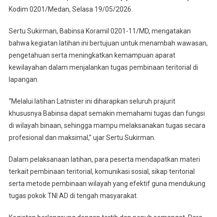
Latihan
Kodim 0201/Medan, Selasa 19/05/2026.
Latnister
Ta
Sertu Sukirman, Babinsa Koramil 0201-11/MD, mengatakan
2026
bahwa kegiatan latihan ini bertujuan untuk menambah wawasan,
Di
pengetahuan serta meningkatkan kemampuan aparat
Aula
kewilayahan dalam menjalankan tugas pembinaan teritorial di
Makodim
lapangan.
“Melalui latihan Latnister ini diharapkan seluruh prajurit
khususnya Babinsa dapat semakin memahami tugas dan fungsi
di wilayah binaan, sehingga mampu melaksanakan tugas secara
profesional dan maksimal,” ujar Sertu Sukirman.
Dalam pelaksanaan latihan, para peserta mendapatkan materi
terkait pembinaan teritorial, komunikasi sosial, sikap teritorial
serta metode pembinaan wilayah yang efektif guna mendukung
tugas pokok TNI AD di tengah masyarakat.