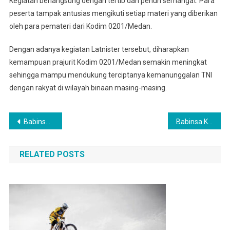
Kegiatan berlangsung dengan tertib dan penuh semangat. Para
peserta tampak antusias mengikuti setiap materi yang diberikan
oleh para pemateri dari Kodim 0201/Medan.
Dengan adanya kegiatan Latnister tersebut, diharapkan
kemampuan prajurit Kodim 0201/Medan semakin meningkat
sehingga mampu mendukung terciptanya kemanunggalan TNI
dengan rakyat di wilayah binaan masing-masing.
Navigasi
Babinsa Koramil 0201-16/TM Hadiri Wirid Akbar Desa Bangun Rejo
Babinsa Koramil 11-MD Komsos Dengan Pekerja MBG di Tanjung Mulia Hilir
pos
RELATED POSTS