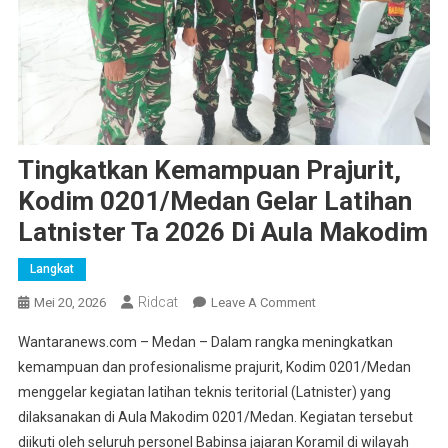
Tingkatkan Kemampuan Prajurit,
Kodim 0201/Medan Gelar Latihan
Latnister Ta 2026 Di Aula Makodim
Langkat
Ridcat
On
Mei 20, 2026
Leave A Comment
Tingkatkan
Wantaranews.com – Medan – Dalam rangka meningkatkan
Kemampuan
kemampuan dan profesionalisme prajurit, Kodim 0201/Medan
Prajurit,
menggelar kegiatan latihan teknis teritorial (Latnister) yang
Kodim
dilaksanakan di Aula Makodim 0201/Medan. Kegiatan tersebut
0201/Medan
Gelar
diikuti oleh seluruh personel Babinsa jajaran Koramil di wilayah