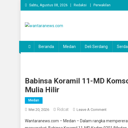
Skip
Sabtu, Agustus 08, 2026
Redaksi
Perwakilan
to
content
wantaranews.com
Beranda
Medan
Deli Serdang
Serda
Babinsa Koramil 11-MD Komso
Mulia Hilir
Medan
Ridcat
On
Mei 20, 2026
Leave A Comment
Babinsa
Wantaranews.com – Medan – Dalam rangka mempererat h
Koramil
masyarakat, Babinsa Koramil 11-MD Kodim 0201/Medan, 