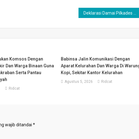
Deklarasi Damai Pilkades Serentak Gelombang II 2026, Danramil 0201-16/TM Ajak Masyarakat Jaga Kondusivitas
kukan Komsos Dengan
Babinsa Jalin Komunikasi Dengan
kir Dan Warga Binaan Guna
Aparat Kelurahan Dan Warga Di Warun
akraban Serta Pantau
Kopi, Sekitar Kantor Kelurahan
ayah
Agustus 5, 2026
Ridcat
6
Ridcat
g wajib ditandai
*