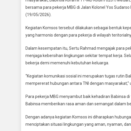
11-
bersama para pekerja MBG di Jalan Kolonel Yos Sudarso K
MD
(19/05/2026).
Komsos
Dengan
Kegiatan Komsos tersebut dilakukan sebagai bentuk kep
Pekerja
MBG
yang harmonis dengan para pekerja di wilayah teritorialn
Di
Dalam kesempatan itu, Sertu Rahmad mengajak para peke
Tanjung
Mulia
menjaga kebersihan lingkungan sekitar tempat kerja. Se
Hilir
bekerja demi memenuhi kebutuhan keluarga.
“Kegiatan komunikasi sosial ini merupakan tugas rutin Ba
mempererat hubungan antara TNI dengan masyarakat,” u
Para pekerja MBG menyambut baik kehadiran Babinsa di 
Babinsa memberikan rasa aman dan semangat dalam be
Dengan adanya kegiatan Komsos ini diharapkan hubungan b
menciptakan situasi lingkungan yang aman, nyaman, dan