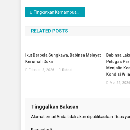
Navigasi
Tingkatkan Kemampuan Prajurit, Kodim 0201/Medan Gelar Latihan Latnister Ta 2026 di Aula Makodim
pos
RELATED POSTS
Ikut Berbela Sungkawa, Babinsa Melayat
Babinsa La
Kerumah Duka
Petugas Par
Menjalin Ke
Februari 8, 2026
Ridcat
Kondisi Wil
Mei 22, 202
Tinggalkan Balasan
Alamat email Anda tidak akan dipublikasikan.
Ruas yan
Komentar
*