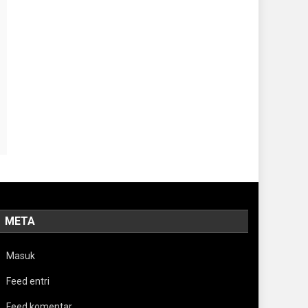
META
Masuk
Feed entri
Feed komentar