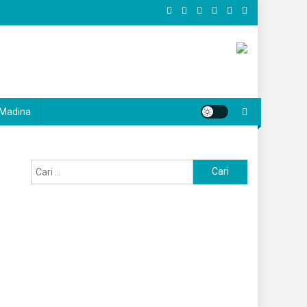
Madina
Cari
untuk: