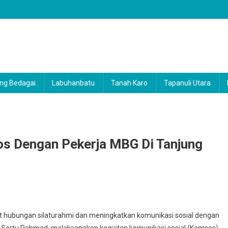
ng Bedagai
Labuhanbatu
Tanah Karo
Tapanuli Utara
s Dengan Pekerja MBG Di Tanjung
ubungan silaturahmi dan meningkatkan komunikasi sosial dengan
Sertu Rahmad, melaksanakan kegiatan komunikasi sosial (Komsos)