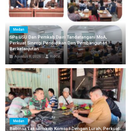
Medan
SPs USU Dan Pemkab Dairi Tandatangani MoA,
Perkuat Sinergi Pendidikan Dan Pembangunan
Berkelanjutan
Agustus 8, 2026
Ridcat
Medan
Babinsa Laksanakan Komsos Dengan Lurah, Perkuat