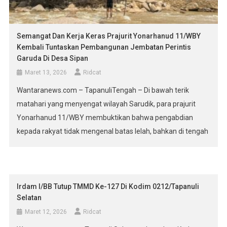
Semangat Dan Kerja Keras Prajurit Yonarhanud 11/WBY
Kembali Tuntaskan Pembangunan Jembatan Perintis
Garuda Di Desa Sipan
Maret 13, 2026
Ridcat
Wantaranews.com – TapanuliTengah – Di bawah terik
matahari yang menyengat wilayah Sarudik, para prajurit
Yonarhanud 11/WBY membuktikan bahwa pengabdian
kepada rakyat tidak mengenal batas lelah, bahkan di tengah
kekhusyukan ibadah puasa Ramadhan. Bersama satuan
lainnya, mereka berhasil merampungkan pembangunan
Jembatan Perintis Garuda yang kini berdiri megah
menghubungkan Desa Sipan dan Kelurahan Sihaporas,
Irdam I/BB Tutup TMMD Ke-127 Di Kodim 0212/Tapanuli
Selatan
Kabupaten Tapanuli Tengah. […]
Maret 12, 2026
Ridcat