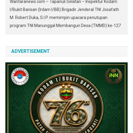
Wantaranews.com – Tapanuli Selatan – Inspektur Kodam
I/Bukit Barisan (Irdam I/BB) Brigadir Jenderal TNI Josafath
M. Robert Duka, S.I.P. memimpin upacara penutupan
program TNI Manunggal Membangun Desa (TMMD) ke-127
Tahun Anggaran 2026 yang dilaksanakan oleh Kodim
0212/Tapanuli Selatan. Kegiatan berlangsung di Lapangan
Sepak Bola Desa Sangkunur, Kecamatan Angkola
ADVERTISEMENT
Sangkunur, Kabupaten Tapanuli Selatan, Rabu (11/3/2026).
Upacara […]