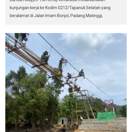
kunjungan kerja ke Kodim 0212/Tapanuli Selatan yang
beralamat di Jalan Imam Bonjol, Padang Matinggi,
Kecamatan Padangsidimpuan Selatan, Kota
Padangsidimpuan, Senin (27/7/2026). Kunjungan ini
bertujuan meninjau kesiapan operasional satuan,
berinteraksi langsung dengan prajurit, serta memperkuat
sinergi dengan pemerintah daerah dan unsur Forkopimda di
wilayah […]