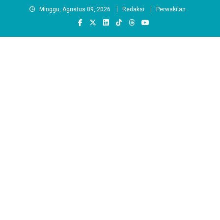
Skip
Minggu, Agustus 09, 2026
Redaksi
Perwakilan
to
content