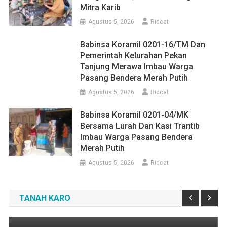
Mitra Karib
Agustus 5, 2026
Ridcat
Babinsa Koramil 0201-16/TM Dan
Pemerintah Kelurahan Pekan
Tanjung Merawa Imbau Warga
Pasang Bendera Merah Putih
Agustus 5, 2026
Ridcat
Babinsa Koramil 0201-04/MK
Bersama Lurah Dan Kasi Trantib
Imbau Warga Pasang Bendera
Merah Putih
Medan
Agustus 5, 2026
Ridcat
HUT Ke-1 Partai Rakyat Indonesia
Berlangsung Meriah, DPD PRI Sumut Siap
Hadapi Pemilu 2029 Mendatang
TANAH KARO
Agustus 9, 2026
Ridcat