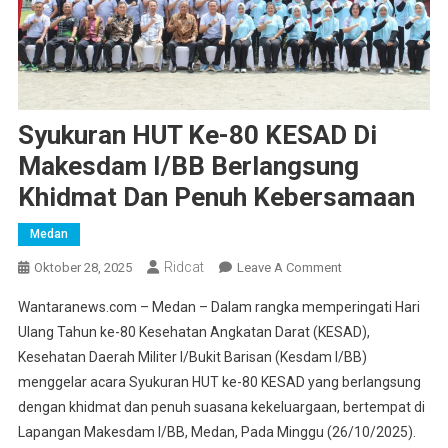
Syukuran HUT Ke-80 KESAD Di
Makesdam I/BB Berlangsung
Khidmat Dan Penuh Kebersamaan
Medan
Ridcat
On
Oktober 28, 2025
Leave A Comment
Syukuran
Wantaranews.com – Medan – Dalam rangka memperingati Hari
HUT
Ulang Tahun ke-80 Kesehatan Angkatan Darat (KESAD),
Ke-
Kesehatan Daerah Militer I/Bukit Barisan (Kesdam I/BB)
80
menggelar acara Syukuran HUT ke-80 KESAD yang berlangsung
KESAD
Di
dengan khidmat dan penuh suasana kekeluargaan, bertempat di
Makesdam
Lapangan Makesdam I/BB, Medan, Pada Minggu (26/10/2025).