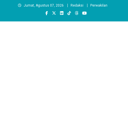
Skip
Jumat, Agustus 07, 2026
Redaksi
Perwakilan
to
content