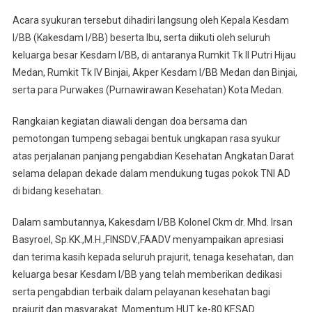
I/BB
Berlangsung
Acara syukuran tersebut dihadiri langsung oleh Kepala Kesdam
Khidmat
I/BB (Kakesdam I/BB) beserta Ibu, serta diikuti oleh seluruh
Dan
keluarga besar Kesdam I/BB, di antaranya Rumkit Tk II Putri Hijau
Penuh
Medan, Rumkit Tk IV Binjai, Akper Kesdam I/BB Medan dan Binjai,
Kebersamaan
serta para Purwakes (Purnawirawan Kesehatan) Kota Medan.
Rangkaian kegiatan diawali dengan doa bersama dan
pemotongan tumpeng sebagai bentuk ungkapan rasa syukur
atas perjalanan panjang pengabdian Kesehatan Angkatan Darat
selama delapan dekade dalam mendukung tugas pokok TNI AD
di bidang kesehatan.
Dalam sambutannya, Kakesdam I/BB Kolonel Ckm dr. Mhd. Irsan
Basyroel, Sp.KK.,M.H.,FINSDV.,FAADV menyampaikan apresiasi
dan terima kasih kepada seluruh prajurit, tenaga kesehatan, dan
keluarga besar Kesdam I/BB yang telah memberikan dedikasi
serta pengabdian terbaik dalam pelayanan kesehatan bagi
prajurit dan masyarakat. Momentum HUT ke-80 KESAD