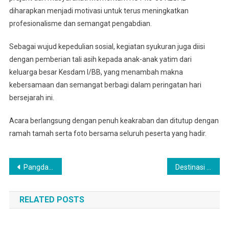
diharapkan menjadi motivasi untuk terus meningkatkan
profesionalisme dan semangat pengabdian.
Sebagai wujud kepedulian sosial, kegiatan syukuran juga diisi
dengan pemberian tali asih kepada anak-anak yatim dari
keluarga besar Kesdam I/BB, yang menambah makna
kebersamaan dan semangat berbagi dalam peringatan hari
bersejarah ini.
Acara berlangsung dengan penuh keakraban dan ditutup dengan
ramah tamah serta foto bersama seluruh peserta yang hadir.
Navigasi
Pangdam I/BB Hadiri Sosialisasi Doktrin Pertahanan Negara di Medan
Destinasi Danau Siombak Lokasi TMMD 126
pos
RELATED POSTS