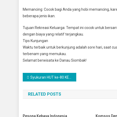
​Memancing: Cocok bagi Anda yang hobi memancing, kare
beberapa jenis ikan.
​Tujuan Rekreasi Keluarga: Tempat ini cocok untuk bersa
dengan biaya yang relatif terjangkau.
​Tips Kunjungan
​Waktu terbaik untuk berkunjung adalah sore hari, saat
terbenam yang memukau.
​Selamat berwisata ke Danau Siombak!
Navigasi
Syukuran HUT ke-80 KESAD di Makesdam I/BB Berlangsung Khidmat dan Penuh Kebersamaan
pos
RELATED POSTS
Pesona Kebaya Indonesia
Komsos Den