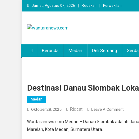
Skip
Jumat, Agustus 07, 2026
Redaksi
Perwakilan
to
content
wantaranews.com
Beranda
Medan
Deli Serdang
Serda
Destinasi Danau Siombak Lok
Medan
Ridcat
On
Oktober 28, 2025
Leave A Comment
Destinas
Wantaranews.com Medan – Danau Siombak adalah danau 
Danau
Marelan, Kota Medan, Sumatera Utara.
Siomba
Lokasi