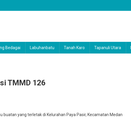
ng Bedagai
Labuhanbatu
Tanah Karo
Tapanuli Utara
asi TMMD 126
i
buatan yang terletak di Kelurahan Paya Pasir, Kecamatan Medan
k