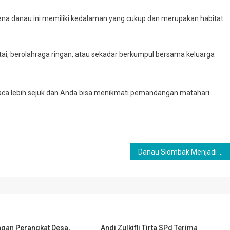
na danau ini memiliki kedalaman yang cukup dan merupakan habitat
ntai, berolahraga ringan, atau sekadar berkumpul bersama keluarga
 cuaca lebih sejuk dan Anda bisa menikmati pemandangan matahari
Danau Siombak Menjadi Surga Bagi Pemancing, Setelah Dibersihkan Satgas TMMD 126
gan Perangkat Desa,
Andi Zulkifli Tirta SPd Terima