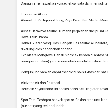
Danau ini menawarkan konsep ekowisata dan menjadi tem
TMMD
126
​Lokasi dan Akses
​Alamat: Jl. Ps. Nippon Ujung, Paya Pasir, Kec. Medan Ma
​Akses: Jaraknya sekitar 30 menit perjalanan dari pusat 
​Daya Tarik Utama
​Danau Buatan yang Luas: Dengan luas sekitar 40 hekta
dikelilingi oleh pepohonan rindang.
​Ekowisata Mangrove: Danau Siombak berada di antara Sun
mangrove (bakau) yang menambah keindahan alam dan m
Pengunjung bahkan dapat mencicipi menu khas dari has
​Aktivitas Air dan Rekreasi:
​Bermain Kayak/Kano: Ini adalah salah satu kegiatan favo
​Spot Foto: Terdapat banyak spot selfie dan area untuk
(sunset) yang terkenal indah.