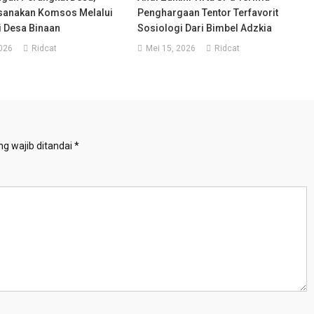
sanakan Komsos Melalui
Penghargaan Tentor Terfavorit
 Desa Binaan
Sosiologi Dari Bimbel Adzkia
2026
Ridcat
Mei 15, 2026
Ridcat
g wajib ditandai
*