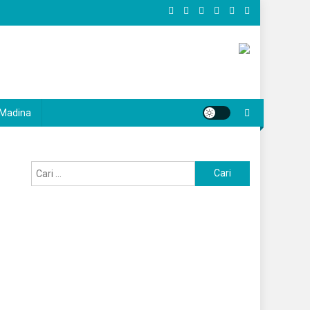
Madina
Cari
untuk: