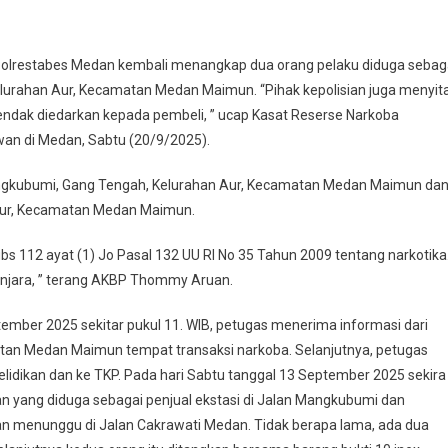
oba
stabes
n
lrestabes Medan kembali menangkap dua orang pelaku diduga sebag
kap
 Kelurahan Aur, Kecamatan Medan Maimun. “Pihak kepolisian juga menyit
edar
hendak diedarkan kepada pembeli, ” ucap Kasat Reserse Narkoba
n di Medan, Sabtu (20/9/2025).
wati
 Mangkubumi, Gang Tengah, Kelurahan Aur, Kecamatan Medan Maimun da
n
n Aur, Kecamatan Medan Maimun.
un
bs 112 ayat (1) Jo Pasal 132 UU RI No 35 Tahun 2009 tentang narkotika
jara, ” terang AKBP Thommy Aruan.
tember 2025 sekitar pukul 11. WIB, petugas menerima informasi dari
atan Medan Maimun tempat transaksi narkoba. Selanjutnya, petugas
elidikan dan ke TKP. Pada hari Sabtu tanggal 13 September 2025 sekira
n yang diduga sebagai penjual ekstasi di Jalan Mangkubumi dan
dan menunggu di Jalan Cakrawati Medan. Tidak berapa lama, ada dua