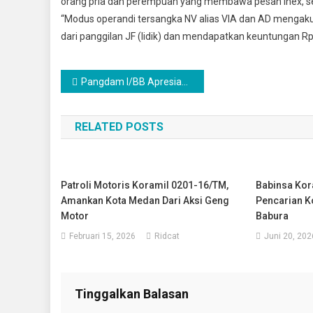
orang pria dan perempuan yang membawa pesan inex, sel
“Modus operandi tersangka NV alias VIA dan AD mengaku
dari panggilan JF (lidik) dan mendapatkan keuntungan R
Navigasi
Pangdam I/BB Apresiasi Peran Pemuda-Mahasiswa Jaga Kondusifitas Wilayah
pos
RELATED POSTS
Patroli Motoris Koramil 0201-16/TM,
Babinsa Kor
Amankan Kota Medan Dari Aksi Geng
Pencarian K
Motor
Babura
Februari 15, 2026
Ridcat
Juni 20, 202
Tinggalkan Balasan