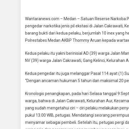
Nark
Polre
Meda
Wantaranews.com – Medan – Satuan Reserse Narkoba Po
Tang
pengedar narkotika jenis pil ekstasi di Jalan Cakrawati,
Peng
barang bukti dari kedua pelaku, berjumlah 10 inex yang 
Inex
Polrestabes Medan AKBP Thommy Aruan kepada wartawa
Jalan
Cakra
Kedua pelaku itu yakni berinisial AD (39) warga Jalan
Meda
NV (39) warga Jalan Cakrawati, Gang Kelinci, Keluraha
Maim
Kedua pengedar itu juga melanggar Pasal 114 ayat (1) Su
“Dengan ancaman hukuman 5 tahun dan maksimal 20 pen
Kronologis penangkapan, pada hari Selasa tanggal 9 Sep
warga, bahwa di Jalan Cakrawati, Kelurahan Aur, Kecam
yang sudah mengetahui ciri – ciri pelaku melakukan peny
pukul 13.00 WIB, petugas. Mendatangi seorang perempua
menyamar sebagai pembeli. Setelah itu, petugas pergi 