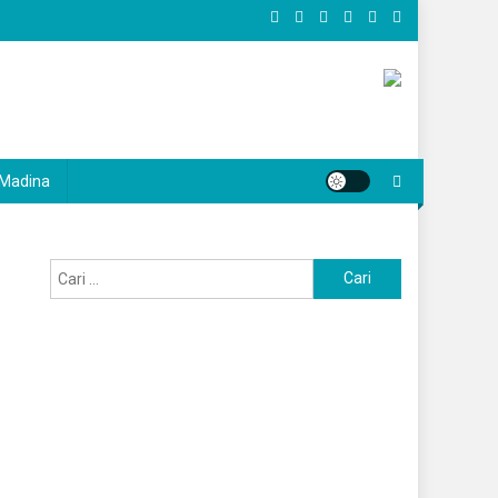
Madina
Cari
untuk: