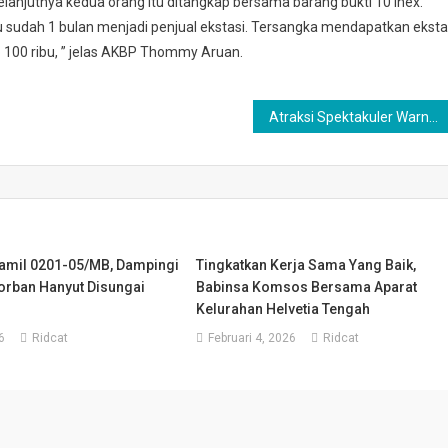
anjutnya kedua orang itu ditangkap bersama barang bukti 10 inex.
 sudah 1 bulan menjadi penjual ekstasi. Tersangka mendapatkan eksta
p 100 ribu, ” jelas AKBP Thommy Aruan.
Atraksi Spektakuler Warnai Penutupan Latihan Pencak Silat Militer Kodam I/BB
amil 0201-05/MB, Dampingi
Tingkatkan Kerja Sama Yang Baik,
orban Hanyut Disungai
Babinsa Komsos Bersama Aparat
Kelurahan Helvetia Tengah
6
Ridcat
Februari 4, 2026
Ridcat