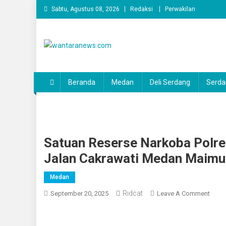
Skip
Sabtu, Agustus 08, 2026
Redaksi
Perwakilan
to
content
wantaranews.com
Beranda
Medan
Deli Serdang
Serda
Satuan Reserse Narkoba Polr
Jalan Cakrawati Medan Maimu
Medan
Ridcat
On
September 20, 2025
Leave A Comment
Satu
Rese