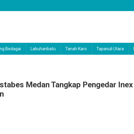
ng Bedagai
Labuhanbatu
Tanah Karo
Tapanuli Utara
estabes Medan Tangkap Pengedar Inex
n
an
rse