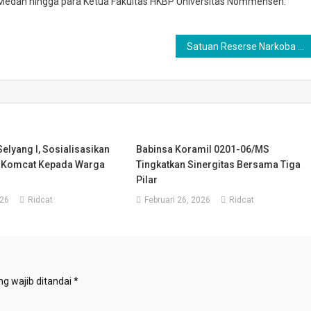
 Medan hingga para Ketua Fakultas HKBP Universitas Nommensen.
Satuan Reserse Narkoba Polrestabes Medan Tangkap Pengedar Inex Jalan Cakrawati Medan Maimun
elyang I, Sosialisasikan
Babinsa Koramil 0201-06/MS
 Komcat Kepada Warga
Tingkatkan Sinergitas Bersama Tiga
Pilar
026
Ridcat
Februari 26, 2026
Ridcat
g wajib ditandai
*