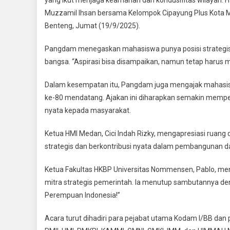
Apres
Muzzamil Ihsan bersama Kelompok Cipayung Plus Kota 
Peran
Benteng, Jumat (19/9/2025).
Pemu
Maha
Pangdam menegaskan mahasiswa punya posisi strategis 
Jaga
Kondu
bangsa. “Aspirasi bisa disampaikan, namun tetap harus
Wilay
Dalam kesempatan itu, Pangdam juga mengajak mahasiswa
ke-80 mendatang. Ajakan ini diharapkan semakin memper
nyata kepada masyarakat.
Ketua HMI Medan, Cici Indah Rizky, mengapresiasi ruang 
strategis dan berkontribusi nyata dalam pembangunan d
Ketua Fakultas HKBP Universitas Nommensen, Pablo, men
mitra strategis pemerintah. Ia menutup sambutannya den
Perempuan Indonesia!”
Acara turut dihadiri para pejabat utama Kodam I/BB dan