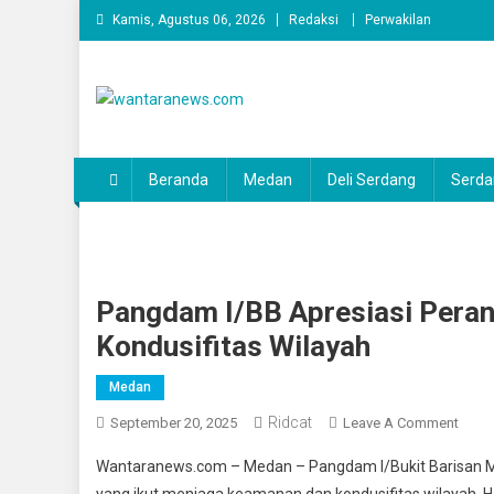
Skip
Kamis, Agustus 06, 2026
Redaksi
Perwakilan
to
content
wantaranews.com
Beranda
Medan
Deli Serdang
Serda
Pangdam I/BB Apresiasi Per
Kondusifitas Wilayah
Medan
Ridcat
On
September 20, 2025
Leave A Comment
Pang
Wantaranews.com – Medan – Pangdam I/Bukit Barisan Ma
I/BB
yang ikut menjaga keamanan dan kondusifitas wilayah. H