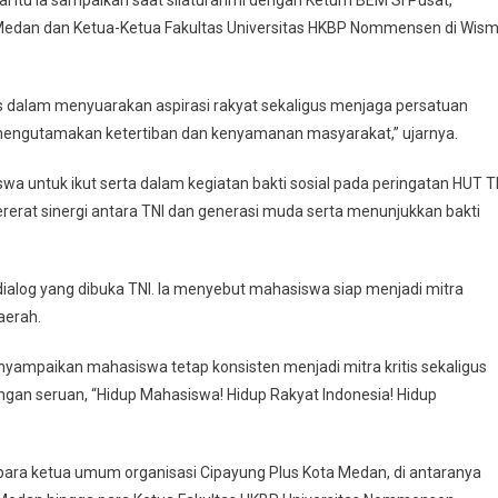
iasi
Medan dan Ketua-Ketua Fakultas Universitas HKBP Nommensen di Wis
da-
siswa
dalam menyuarakan aspirasi rakyat sekaligus menjaga persatuan
sifitas
 mengutamakan ketertiban dan kenyamanan masyarakat,” ujarnya.
ah
 untuk ikut serta dalam kegiatan bakti sosial pada peringatan HUT T
erat sinergi antara TNI dan generasi muda serta menunjukkan bakti
dialog yang dibuka TNI. Ia menyebut mahasiswa siap menjadi mitra
aerah.
yampaikan mahasiswa tetap konsisten menjadi mitra kritis sekaligus
gan seruan, “Hidup Mahasiswa! Hidup Rakyat Indonesia! Hidup
 para ketua umum organisasi Cipayung Plus Kota Medan, di antaranya