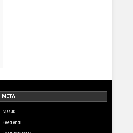
META
Masuk
Feed entri