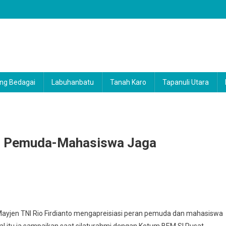
ng Bedagai
Labuhanbatu
Tanah Karo
Tapanuli Utara
an Pemuda-Mahasiswa Jaga
dam
yjen TNI Rio Firdianto mengapreisiasi peran pemuda dan mahasiswa
al itu ia sampaikan saat silaturahmi dengan Ketum BEM SI Pusat,