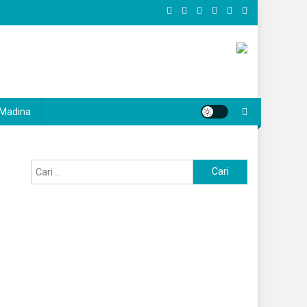
Madina
Cari
untuk: