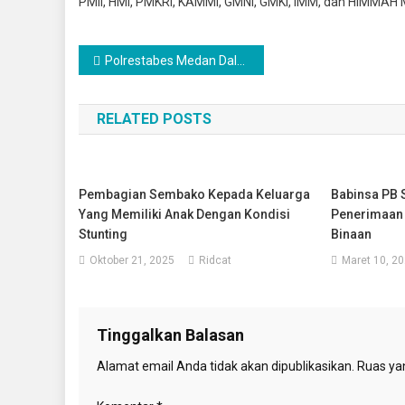
PMII, HMI, PMKRI, KAMMI, GMNI, GMKI, IMM, dan HIMMAH
Navigasi
‎Polrestabes Medan Dalam Rangka Mendukung Program Asta Cita President Republik Indonesia – Polri Menjaga Program Stabilitas Pasokan Dan Harga Pangan
pos
RELATED POSTS
Pembagian Sembako Kepada Keluarga
Babinsa PB S
Yang Memiliki Anak Dengan Kondisi
Penerimaan
Stunting
Binaan
Oktober 21, 2025
Ridcat
Maret 10, 2
Tinggalkan Balasan
Alamat email Anda tidak akan dipublikasikan.
Ruas yan