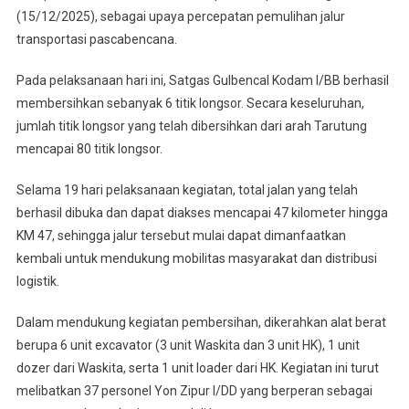
Jalan
(15/12/2025), sebagai upaya percepatan pemulihan jalur
Tarutung–
transportasi pascabencana.
Sibolga
Via
Pada pelaksanaan hari ini, Satgas Gulbencal Kodam I/BB berhasil
Batu
membersihkan sebanyak 6 titik longsor. Secara keseluruhan,
Lobang
jumlah titik longsor yang telah dibersihkan dari arah Tarutung
mencapai 80 titik longsor.
Selama 19 hari pelaksanaan kegiatan, total jalan yang telah
berhasil dibuka dan dapat diakses mencapai 47 kilometer hingga
KM 47, sehingga jalur tersebut mulai dapat dimanfaatkan
kembali untuk mendukung mobilitas masyarakat dan distribusi
logistik.
Dalam mendukung kegiatan pembersihan, dikerahkan alat berat
berupa 6 unit excavator (3 unit Waskita dan 3 unit HK), 1 unit
dozer dari Waskita, serta 1 unit loader dari HK. Kegiatan ini turut
melibatkan 37 personel Yon Zipur I/DD yang berperan sebagai