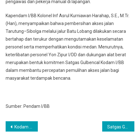
pengawas dan pekerja manual di lapangan.
Kapendam I/BB Kolonel Inf Asrul Kurniawan Harahap, S.E., M.Tr.
(Han), menyampaikan bahwa pembersihan akses jalan
Tarutung–Sibolga melalui jalur Batu Lobang dilakukan secara
bertahap dan terukur dengan mengutamakan keselamatan
personel serta memperhatikan kondisi medan. Menurutnya,
keterlibatan personel Yon Zipur I/DD dan dukungan alat berat
merupakan bentuk komitmen Satgas Gulbencal Kodam I/BB
dalam membantu percepatan pemulihan akses jalan bagi
masyarakat terdampak bencana.
Sumber: Pendam I/BB
Navigasi
Kodam I/BB Gelar Acara Lepas Sambut Pangdam I/BB di Gedung Balai Prajurit Makodam I/BB Medan
Satgas Gulbencal Kodam I/BB, Pasang Lampu Tenaga Surya di Kecamatan Sitahuis
pos