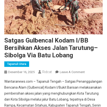
Satgas Gulbencal Kodam I/BB
Bersihkan Akses Jalan Tarutung–
Sibolga Via Batu Lobang
Tapanuli Utara
Ridcat
On
Desember 16, 2025
Leave A Comment
Satgas
Wantaranews.com – Tapanuli Tengah – Satgas Penanggulangan
Gulbencal
Bencana Alam (Gulbencal) Kodam I/Bukit Barisan melaksanakan
Kodam
pembersihan akses jalan yang menghubungkan Kota Tarutung
I/BB
dan Kota Sibolga melalui jalur Batu Lobang, tepatnya di Desa
Bersihkan
Akses
Rampa, Kecamatan Sitahuis, Kabupaten Tapanuli Tengah, Senin