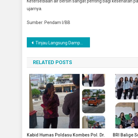
Ketersediaan air bersih sangat penting bagi kesehatan 
ujarnya.
Sumber: Pendam I/BB
Navigasi
Tinjau Langsung Dampak Banjir di Langkat, Presiden Prabowo Pastikan Penanganan Optimal
pos
RELATED POSTS
Kabid Humas Poldasu Kombes Pol. Dr.
BRI Balige 