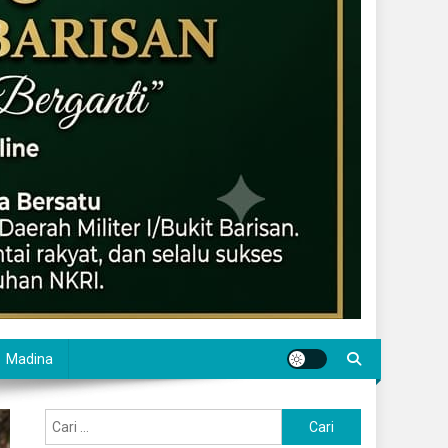
Madina
Cari
untuk: