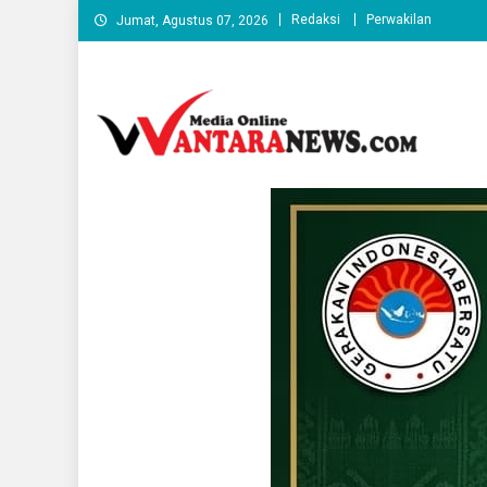
Skip
Redaksi
Perwakilan
Jumat, Agustus 07, 2026
to
content
wantaranews.com