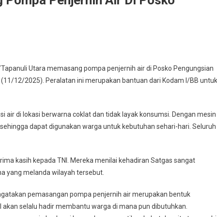
gas
Tapanuli Utara memasang pompa penjernih air di Posko Pengungsian
im
 (11/12/2025). Peralatan ini merupakan bantuan dari Kodam I/BB untu
0/TU
ang
pa
air di lokasi berwarna coklat dan tidak layak konsumsi. Dengan mesin
ernih
rsih sehingga dapat digunakan warga untuk kebutuhan sehari-hari. Seluruh
ko
ima kasih kepada TNI. Mereka menilai kehadiran Satgas sangat
gungsian
P
na yang melanda wilayah tersebut.
alanga
engatakan pemasangan pompa penjernih air merupakan bentuk
 akan selalu hadir membantu warga di mana pun dibutuhkan.