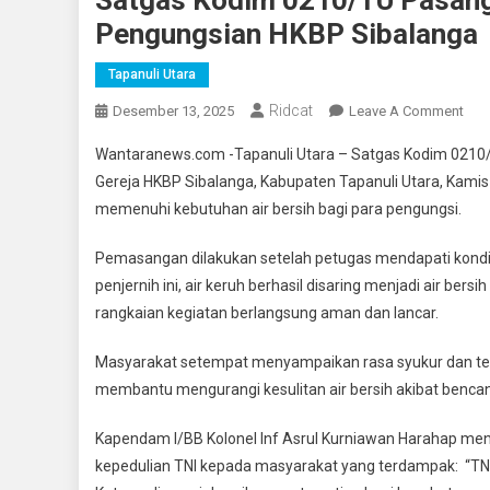
Pengungsian HKBP Sibalanga
Tapanuli Utara
Ridcat
On
Desember 13, 2025
Leave A Comment
Sat
Wantaranews.com -Tapanuli Utara – Satgas Kodim 0210/
Kod
Gereja HKBP Sibalanga, Kabupaten Tapanuli Utara, Kamis
021
memenuhi kebutuhan air bersih bagi para pengungsi.
Pas
Pom
Pemasangan dilakukan setelah petugas mendapati kondisi 
Penj
penjernih ini, air keruh berhasil disaring menjadi air be
Air
Di
rangkaian kegiatan berlangsung aman dan lancar.
Pos
Masyarakat setempat menyampaikan rasa syukur dan ter
Pen
HKB
membantu mengurangi kesulitan air bersih akibat benca
Sib
Kapendam I/BB Kolonel Inf Asrul Kurniawan Harahap m
kepedulian TNI kepada masyarakat yang terdampak: “TNI