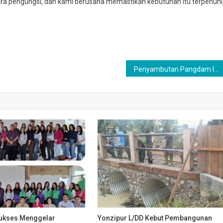
para pengungsi, dan kami berusaha memastikan kebutuhan itu terpenuhi,
Penyambutan Pangdam I/BB Dan Ketua Persit KCK Daerah I/BB Di Makodam I/BB
Sukses Menggelar
Yonzipur L/DD Kebut Pembangunan