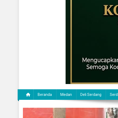
Beranda
Medan
Deli Serdang
Serd