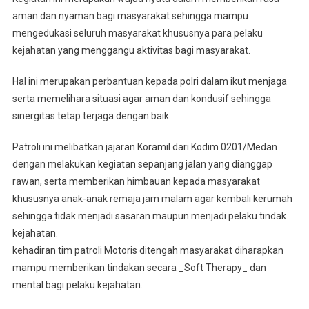
Wilson
aman dan nyaman bagi masyarakat sehingga mampu
Sinaga,
mengedukasi seluruh masyarakat khususnya para pelaku
Melaksanakan
kejahatan yang menggangu aktivitas bagi masyarakat.
Patroli
Motoris
Hal ini merupakan perbantuan kepada polri dalam ikut menjaga
Demi
serta memelihara situasi agar aman dan kondusif sehingga
Keamanan
sinergitas tetap terjaga dengan baik.
Wilayah
Kodim
Patroli ini melibatkan jajaran Koramil dari Kodim 0201/Medan
0201
dengan melakukan kegiatan sepanjang jalan yang dianggap
Medan
rawan, serta memberikan himbauan kepada masyarakat
khususnya anak-anak remaja jam malam agar kembali kerumah
sehingga tidak menjadi sasaran maupun menjadi pelaku tindak
kejahatan.
kehadiran tim patroli Motoris ditengah masyarakat diharapkan
mampu memberikan tindakan secara _Soft Therapy_ dan
mental bagi pelaku kejahatan.