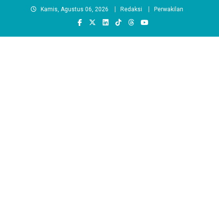
Skip
Kamis, Agustus 06, 2026
Redaksi
Perwakilan
to
content