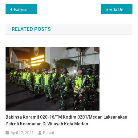
Navigasi
Babinsa Kopda Dedi Harismansyah, Gotong Royong Bersama Warga Diwilayah Binaannya
Serda Denny Hariandy, Monitor Reses Sosialisasi Perda Pelestarian Kebudayaan Daerah
pos
RELATED POSTS
Babinsa Koramil 020-16/TM Kodim 0201/Medan Laksanakan
Patroli Keamanan Di Wilayah Kota Medan
April 17, 2026
Ridcat