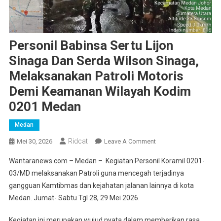
Personil Babinsa Sertu Lijon
Sinaga Dan Serda Wilson Sinaga,
Melaksanakan Patroli Motoris
Demi Keamanan Wilayah Kodim
0201 Medan
Medan
Ridcat
On
Mei 30, 2026
Leave A Comment
Personil
Wantaranews.com – Medan – Kegiatan Personil Koramil 0201-
Babinsa
03/MD melaksanakan Patroli guna mencegah terjadinya
Sertu
gangguan Kamtibmas dan kejahatan jalanan lainnya di kota
Lijon
Medan. Jumat- Sabtu Tgl 28, 29 Mei 2026.
Sinaga
Dan
Kegiatan ini merupakan wujud nyata dalam memberikan rasa
Serda