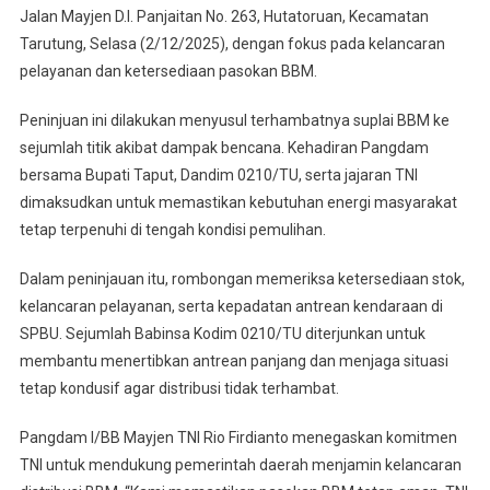
Pastikan
Jalan Mayjen D.I. Panjaitan No. 263, Hutatoruan, Kecamatan
Distribusi
Tarutung, Selasa (2/12/2025), dengan fokus pada kelancaran
BBM
pelayanan dan ketersediaan pasokan BBM.
Berjalan
Lancar
Peninjuan ini dilakukan menyusul terhambatnya suplai BBM ke
Pasca
sejumlah titik akibat dampak bencana. Kehadiran Pangdam
Longsor
bersama Bupati Taput, Dandim 0210/TU, serta jajaran TNI
Dan
dimaksudkan untuk memastikan kebutuhan energi masyarakat
Banjir
tetap terpenuhi di tengah kondisi pemulihan.
Dalam peninjauan itu, rombongan memeriksa ketersediaan stok,
kelancaran pelayanan, serta kepadatan antrean kendaraan di
SPBU. Sejumlah Babinsa Kodim 0210/TU diterjunkan untuk
membantu menertibkan antrean panjang dan menjaga situasi
tetap kondusif agar distribusi tidak terhambat.
Pangdam I/BB Mayjen TNI Rio Firdianto menegaskan komitmen
TNI untuk mendukung pemerintah daerah menjamin kelancaran