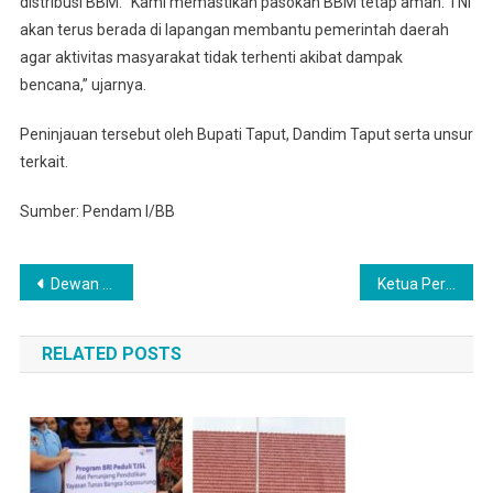
distribusi BBM. “Kami memastikan pasokan BBM tetap aman. TNI
akan terus berada di lapangan membantu pemerintah daerah
agar aktivitas masyarakat tidak terhenti akibat dampak
bencana,” ujarnya.
Peninjauan tersebut oleh Bupati Taput, Dandim Taput serta unsur
terkait.
Sumber: Pendam I/BB
Navigasi
Dewan Pers Dan Dekan Fisip UMSU Minta Para Jurnalis Tidak Intervensi Rekannya Yang Kritisi Soal Banjir
Ketua Persit KCK Daerah I/BB Didampingi Dandim 0210/TU Salurkan Bantuan untuk Korban Longsor Di Gereja HKBP Lobu Pining
pos
RELATED POSTS