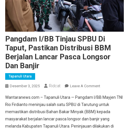
Pangdam I/BB Tinjau SPBU Di
Taput, Pastikan Distribusi BBM
Berjalan Lancar Pasca Longsor
Dan Banjir
Tapanuli Utara
Ridcat
On
Desember 3, 2025
Leave A Comment
Pangdam
Wantaranews.com – Tapanuli Utara — Pangdam I/BB Mayjen TNI
I/BB
Rio Firdianto meninjau salah satu SPBU di Tarutung untuk
Tinjau
memastikan distribusi Bahan Bakar Minyak (BBM) kepada
SPBU
masyarakat berjalan lancar pasca longsor dan banjir yang
Di
Taput,
melanda Kabupaten Tapanuli Utara. Peninjauan dilakukan di