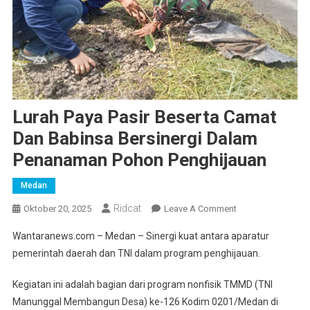
Lurah Paya Pasir Beserta Camat
Dan Babinsa Bersinergi Dalam
Penanaman Pohon Penghijauan
Medan
Ridcat
On
Oktober 20, 2025
Leave A Comment
Lurah
Wantaranews.com – Medan – Sinergi kuat antara aparatur
Paya
pemerintah daerah dan TNI dalam program penghijauan.
Pasir
Beserta
Kegiatan ini adalah bagian dari program nonfisik TMMD (TNI
Camat
Manunggal Membangun Desa) ke-126 Kodim 0201/Medan di
Dan