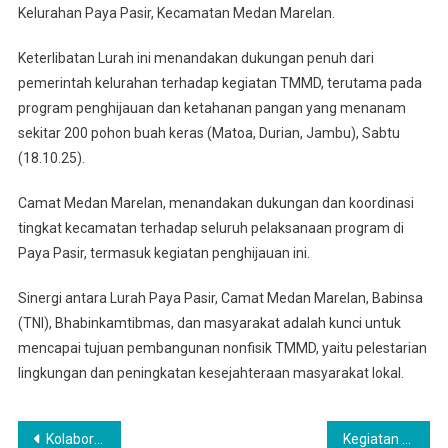
Kelurahan Paya Pasir, Kecamatan Medan Marelan.
Babinsa
Bersinergi
Keterlibatan Lurah ini menandakan dukungan penuh dari
Dalam
pemerintah kelurahan terhadap kegiatan TMMD, terutama pada
Penanaman
Pohon
program penghijauan dan ketahanan pangan yang menanam
Penghijauan
sekitar 200 pohon buah keras (Matoa, Durian, Jambu), Sabtu
(18.10.25).
Camat Medan Marelan, menandakan dukungan dan koordinasi
tingkat kecamatan terhadap seluruh pelaksanaan program di
Paya Pasir, termasuk kegiatan penghijauan ini.
Sinergi antara Lurah Paya Pasir, Camat Medan Marelan, Babinsa
(TNI), Bhabinkamtibmas, dan masyarakat adalah kunci untuk
mencapai tujuan pembangunan nonfisik TMMD, yaitu pelestarian
lingkungan dan peningkatan kesejahteraan masyarakat lokal.
Navigasi
Kolaborasi Polri, TNI Dan Rakyat Dalam Kegiatan Penghijauan
Kegiatan TNI Manunggal Membangun Desa (TMMD) ke-126 Kodim 0201/Medan Yang Terfokus Pada Program Penghijauan