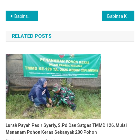
Navigasi
Babinsa Melaksanakan Komsos Dan Silatuhrahmi Dengan Masyarakat Wilayah Binaan
Babinsa Komsos Dengan Tenaga Pendidik Di Yayasan Masty Pencawan
pos
RELATED POSTS
Lurah Payah Pasir Syerly, S.Pd Dan Satgas TMMD 126, Mulai
Menanam Pohon Keras Sebanyak 200 Pohon