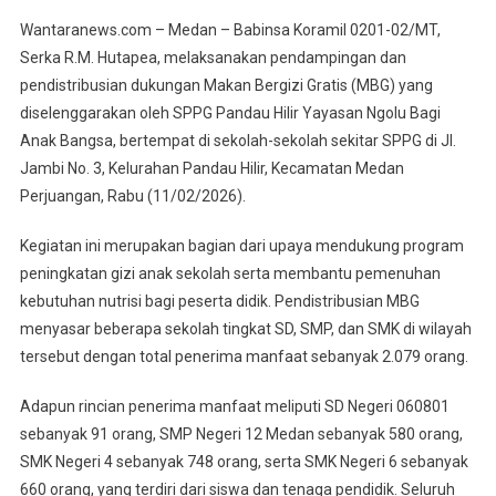
Babinsa
Wantaranews.com – Medan – Babinsa Koramil 0201-02/MT,
Koramil
Serka R.M. Hutapea, melaksanakan pendampingan dan
0201-
pendistribusian dukungan Makan Bergizi Gratis (MBG) yang
02/MT
diselenggarakan oleh SPPG Pandau Hilir Yayasan Ngolu Bagi
Dampingi
Pendistribusian
Anak Bangsa, bertempat di sekolah-sekolah sekitar SPPG di Jl.
Makan
Jambi No. 3, Kelurahan Pandau Hilir, Kecamatan Medan
Bergizi
Perjuangan, Rabu (11/02/2026).
Gratis
Bagi
Kegiatan ini merupakan bagian dari upaya mendukung program
Ribuan
peningkatan gizi anak sekolah serta membantu pemenuhan
Pelajar
kebutuhan nutrisi bagi peserta didik. Pendistribusian MBG
Di
menyasar beberapa sekolah tingkat SD, SMP, dan SMK di wilayah
Pandau
tersebut dengan total penerima manfaat sebanyak 2.079 orang.
Hilir
Adapun rincian penerima manfaat meliputi SD Negeri 060801
sebanyak 91 orang, SMP Negeri 12 Medan sebanyak 580 orang,
SMK Negeri 4 sebanyak 748 orang, serta SMK Negeri 6 sebanyak
660 orang, yang terdiri dari siswa dan tenaga pendidik. Seluruh