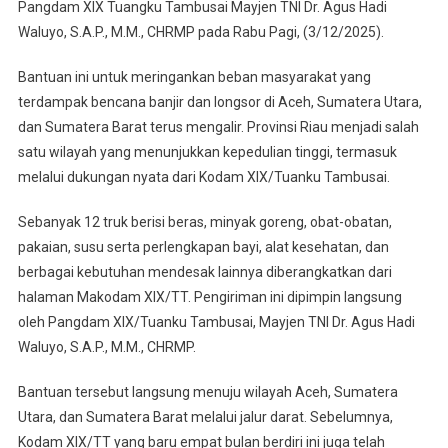
Kemanusiaan
Pangdam XIX Tuangku Tambusai Mayjen TNI Dr. Agus Hadi
Untuk
Waluyo, S.A.P., M.M., CHRMP pada Rabu Pagi, (3/12/2025).
Korban
Banjir
Bantuan ini untuk meringankan beban masyarakat yang
Dan
terdampak bencana banjir dan longsor di Aceh, Sumatera Utara,
Longsor
dan Sumatera Barat terus mengalir. Provinsi Riau menjadi salah
satu wilayah yang menunjukkan kepedulian tinggi, termasuk
melalui dukungan nyata dari Kodam XIX/Tuanku Tambusai.
Sebanyak 12 truk berisi beras, minyak goreng, obat-obatan,
pakaian, susu serta perlengkapan bayi, alat kesehatan, dan
berbagai kebutuhan mendesak lainnya diberangkatkan dari
halaman Makodam XIX/TT. Pengiriman ini dipimpin langsung
oleh Pangdam XIX/Tuanku Tambusai, Mayjen TNI Dr. Agus Hadi
Waluyo, S.A.P., M.M., CHRMP.
Bantuan tersebut langsung menuju wilayah Aceh, Sumatera
Utara, dan Sumatera Barat melalui jalur darat. Sebelumnya,
Kodam XIX/TT yang baru empat bulan berdiri ini juga telah