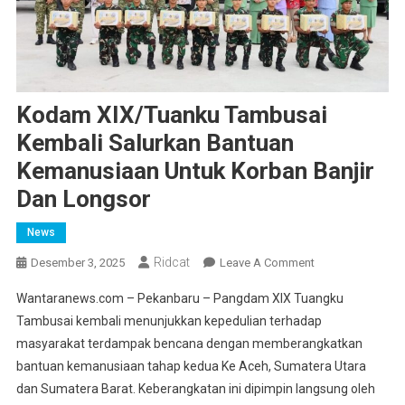
Kodam XIX/Tuanku Tambusai
Kembali Salurkan Bantuan
Kemanusiaan Untuk Korban Banjir
Dan Longsor
News
Ridcat
On
Desember 3, 2025
Leave A Comment
Kodam
Wantaranews.com – Pekanbaru – Pangdam XIX Tuangku
XIX/Tuanku
Tambusai kembali menunjukkan kepedulian terhadap
Tambusai
masyarakat terdampak bencana dengan memberangkatkan
Kembali
bantuan kemanusiaan tahap kedua Ke Aceh, Sumatera Utara
Salurkan
Bantuan
dan Sumatera Barat. Keberangkatan ini dipimpin langsung oleh