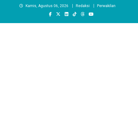
Skip
Kamis, Agustus 06, 2026
Redaksi
Perwakilan
to
content