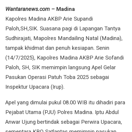
Kapolres
Wantaranews.com –
Madina
Madina
Gelar
Kapolres Madina AKBP Arie Supandi
Operasi
Paloh,SH,SIK. Suasana pagi di Lapangan Tantya
PatuhToba
2025
Sudhirajati, Mapolres Mandailing Natal (Madina),
Pimpin
tampak khidmat dan penuh kesiapan. Senin
Apel
(14/7/2025), Kapolres Madina AKBP Arie Sofandi
Pasukan,
Tegaskan
Paloh, SH, SIK memimpin langsung Apel Gelar
Penegakan
Pasukan Operasi Patuh Toba 2025 sebagai
Humanis
Inspektur Upacara (Irup).
Apel yang dimulai pukul 08.00 WIB itu dihadiri para
Pejabat Utama (PJU) Polres Madina. Iptu Abdul
Anwar Ujung bertindak sebagai Perwira Upacara,
sementara KBO Satlantas memimpin pasukan