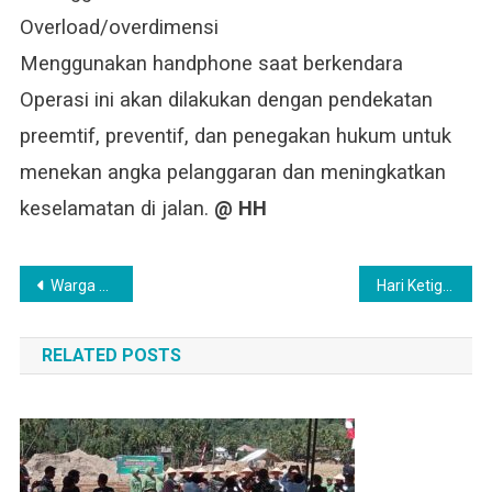
Overload/overdimensi
Menggunakan handphone saat berkendara
Operasi ini akan dilakukan dengan pendekatan
preemtif, preventif, dan penegakan hukum untuk
menekan angka pelanggaran dan meningkatkan
keselamatan di jalan.
@ HH
Navigasi
Warga Minta Dinas PUPR Sergai Segera Perbaiki Jembatan Penghubung Tanjung Beringin–Bandar Khalifah
Hari Ketiga Operasi Patuh Toba 2025, Polres Sergai Tindak 47 Pelanggar Lalu Lintas di Perbaungan
pos
RELATED POSTS