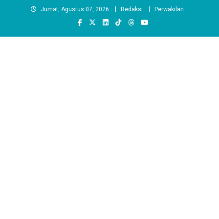
Skip
Jumat, Agustus 07, 2026
Redaksi
Perwakilan
to
content