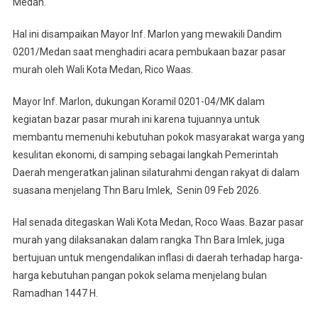
Medan.
Kegiatan
Pasar
Hal ini disampaikan Mayor Inf. Marlon yang mewakili Dandim
Murah
0201/Medan saat menghadiri acara pembukaan bazar pasar
Dalam
murah oleh Wali Kota Medan, Rico Waas.
Rangka
Menyambut
Mayor Inf. Marlon, dukungan Koramil 0201-04/MK dalam
Tahun
kegiatan bazar pasar murah ini karena tujuannya untuk
Baru
membantu memenuhi kebutuhan pokok masyarakat warga yang
Imlek
kesulitan ekonomi, di samping sebagai langkah Pemerintah
Thn
Daerah mengeratkan jalinan silaturahmi dengan rakyat di dalam
2026
suasana menjelang Thn Baru Imlek, Senin 09 Feb 2026.
Hal senada ditegaskan Wali Kota Medan, Roco Waas. Bazar pasar
murah yang dilaksanakan dalam rangka Thn Bara Imlek, juga
bertujuan untuk mengendalikan inflasi di daerah terhadap harga-
harga kebutuhan pangan pokok selama menjelang bulan
Ramadhan 1447 H.