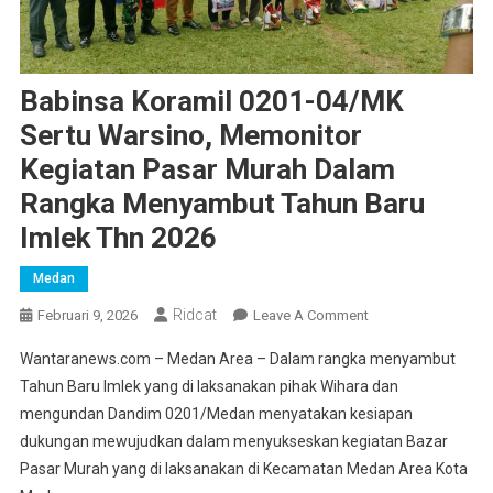
Babinsa Koramil 0201-04/MK
Sertu Warsino, Memonitor
Kegiatan Pasar Murah Dalam
Rangka Menyambut Tahun Baru
Imlek Thn 2026
Medan
Ridcat
On
Februari 9, 2026
Leave A Comment
Babinsa
Wantaranews.com – Medan Area – Dalam rangka menyambut
Koramil
Tahun Baru Imlek yang di laksanakan pihak Wihara dan
0201-
mengundan Dandim 0201/Medan menyatakan kesiapan
04/MK
dukungan mewujudkan dalam menyukseskan kegiatan Bazar
Sertu
Warsino,
Pasar Murah yang di laksanakan di Kecamatan Medan Area Kota
Memonitor