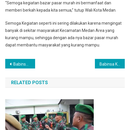
“Semoga kegiatan bazar pasar murah ini bermanfaat dan
memberi berkah kepada kita semua,” tutup Wali Kota Medan.
Semoga Kegiatan seperti ini sering dilakukan karena mengingat
banyak di sekitar masyarakat Kecamatan Medan Area yang
kurang mampu, sehingga dengan ada nya bazar pasar murah
dapat membantu masyarakat yang kurang mampu.
Navigasi
Babinsa Koramil 0201-11/ Medan Deli Sambangi Warga Binaan
Babinsa Koramil 0201-02/MT Dampingi Distribusi Makan Sehat Bergizi Dari BGN di Medan Timur
pos
RELATED POSTS