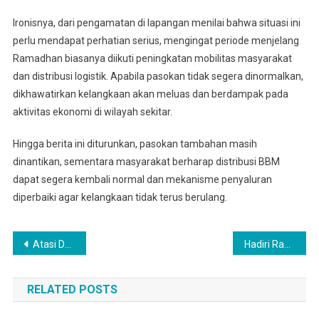
Ironisnya, dari pengamatan di lapangan menilai bahwa situasi ini
perlu mendapat perhatian serius, mengingat periode menjelang
Ramadhan biasanya diikuti peningkatan mobilitas masyarakat
dan distribusi logistik. Apabila pasokan tidak segera dinormalkan,
dikhawatirkan kelangkaan akan meluas dan berdampak pada
aktivitas ekonomi di wilayah sekitar.
Hingga berita ini diturunkan, pasokan tambahan masih
dinantikan, sementara masyarakat berharap distribusi BBM
dapat segera kembali normal dan mekanisme penyaluran
diperbaiki agar kelangkaan tidak terus berulang.
Navigasi
Atasi Darurat Sampah, Kodam I/BB Buat Incinerator Ramah Lingkungan
Hadiri Rapim TNI AD 2026, Pangdam I/BB Dukung Program Prioritas Presiden Dan Kasad
pos
RELATED POSTS