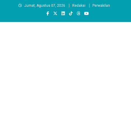
Skip
Jumat, Agustus 07, 2026
Redaksi
Perwakilan
to
content