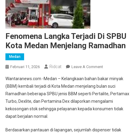
Fenomena Langka Terjadi Di SPBU
Kota Medan Menjelang Ramadhan
Medan
Ridcat
On
Februari 11, 2026
Leave A Comment
Fenomena
Wantaranews.com -Medan – Kelangkaan bahan bakar minyak
Langka
(BBM) kembali terjadi di Kota Medan menjelang bulan suci
Terjadi
Ramadhan beberapa SPBU jenis BBM seperti Pertalite, Pertamax
Di
Turbo, Dexlite, dan Pertamina Dex dilaporkan mengalami
SPBU
Kota
kekosongan stok sehingga pelayanan kepada konsumen tidak
Medan
dapat berjalan normal.
Menjelang
Ramadhan
Berdasarkan pantauan di lapangan, sejumlah dispenser tidak