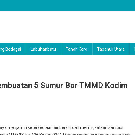
ng Bedagai
Labuhanbatu
Tanah Karo
Tapanuli Utara
Pembuatan 5 Sumur Bor TMMD Kodim
 menjamin ketersediaan air bersih dan meningkatkan sanitasi
esa (TMMD) ke-126 Kodim 0201 Medan memulai pengerjaan proyek