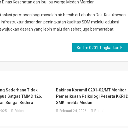
leh Dinas Kesehatan dan Ibu-ibu warga Medan Marelan.
 solusi permanen bagi masalah air bersih di Labuhan Deli. Kesuksesan
rastruktur dasar dan peningkatan kualitas SDM melalui edukasi
ewujudkan daerah yang lebih maju dan sehat juga bermartabat.
Kodim 0201 Tingkatkan Kualitas Sanitasi di Musholah Al Barkahan Medan Marelan
ang Sederhana Tidak
Babinsa Koramil 0201-02/MT Monitor
pus Satgas TMMD 126,
Pemeriksaan Psikologi Peserta KKRI D
an Sungai Bedera
SMK Imelda Medan
 2025
Ridcat
Februari 24, 2026
Ridcat