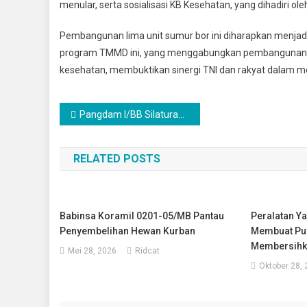
menular, serta sosialisasi KB Kesehatan, yang dihadiri o
Pembangunan lima unit sumur bor ini diharapkan menjadi
program TMMD ini, yang menggabungkan pembangunan inf
kesehatan, membuktikan sinergi TNI dan rakyat dalam m
Navigasi
Pangdam I/BB Silaturahmi ke Kantor Bupati Karo, Perkuat Sinergi TNI Dan Pemerintah Daerah
pos
RELATED POSTS
Babinsa Koramil 0201-05/MB Pantau
Peralatan Y
Penyembelihan Hewan Kurban
Membuat Pu
Membersihk
Mei 28, 2026
Ridcat
Oktober 28,