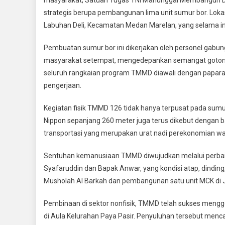
Hijau
strategis berupa pembangunan lima unit sumur bor. Lokasi
Menerim
Labuhan Deli, Kecamatan Medan Marelan, yang selama in
Pembua
5
Pembuatan sumur bor ini dikerjakan oleh personel ga
Sumur
Bor
masyarakat setempat, mengedepankan semangat gotong r
TMMD
seluruh rangkaian program TMMD diawali dengan paparan 
Kodim
pengerjaan.
0201
Medan
Kegiatan fisik TMMD 126 tidak hanya terpusat pada sumur
Nippon sepanjang 260 meter juga terus dikebut dengan ba
transportasi yang merupakan urat nadi perekonomian wa
Sentuhan kemanusiaan TMMD diwujudkan melalui perbaika
Syafaruddin dan Bapak Anwar, yang kondisi atap, dinding, 
Musholah Al Barkah dan pembangunan satu unit MCK di Ja
Pembinaan di sektor nonfisik, TMMD telah sukses mengg
di Aula Kelurahan Paya Pasir. Penyuluhan tersebut menca