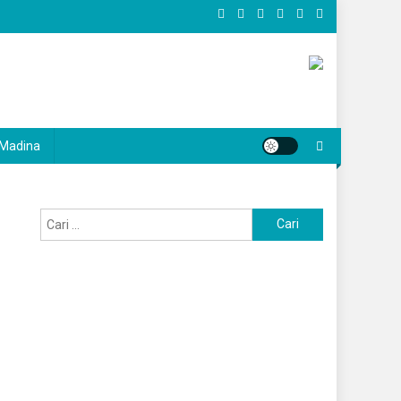
Madina
Cari
untuk: