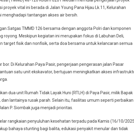
 proyek vital ini berada di Jalan Young Pana Hijau Lk.11, Kelurahan
a
i menghadapi tantangan akses air bersih.
tan
bungan Satgas TMMD 126 bersama dengan anggota Polri dan komponen
oyong. Meskipun kegiatan ini merupakan fokus di Labuhan Deli,
target fisik dan nonfisik, serta doa bersama untuk kelancaran semua
 bor. Di Kelurahan Paya Pasir, pengerjaan pengerasan jalan Pasar
ntuan satu unit ekskavator, bertujuan meningkatkan akses infrastrukt
rga.
n dua unit Rumah Tidak Layak Huni (RTLH) di Paya Pasir, milik Bapak
dan lantainya rusak parah. Selain itu, fasilitas umum seperti perbaikan
lan P. Siombak juga menjadi prioritas.
elar rangkaian penyuluhan kesehatan terpadu pada Kamis (16/10/202
kup bahaya stunting bagi balita, edukasi penyakit menular dan tidak