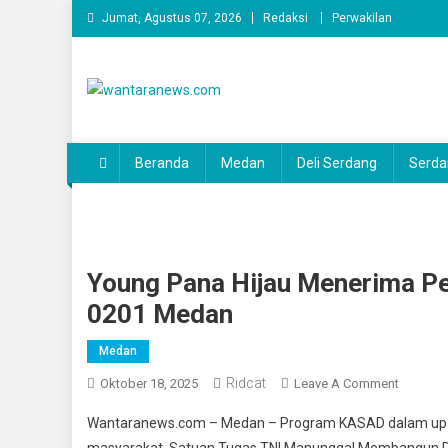
Skip
Jumat, Agustus 07, 2026
Redaksi
Perwakilan
to
content
wantaranews.com
Beranda
Medan
Deli Serdang
Serda
Young Pana Hijau Menerima 
0201 Medan
Medan
Ridcat
On
Oktober 18, 2025
Leave A Comment
Young
Wantaranews.com – Medan – Program KASAD dalam upaya
Pana
masyarakat, Satuan Tugas TNI Manunggal Membangun D