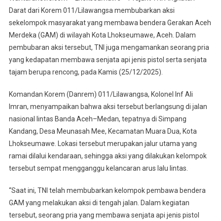
Bubarkan
Darat dari Korem 011/Lilawangsa membubarkan aksi
Aksi
sekelompok masyarakat yang membawa bendera Gerakan Aceh
Pembawa
Merdeka (GAM) di wilayah Kota Lhokseumawe, Aceh. Dalam
Bendera
GAM
pembubaran aksi tersebut, TNI juga mengamankan seorang pria
Dan
yang kedapatan membawa senjata api jenis pistol serta senjata
Amankan
tajam berupa rencong, pada Kamis (25/12/2025).
Sepucuk
Senjata
Komandan Korem (Danrem) 011/Lilawangsa, Kolonel Inf Ali
Api
Imran, menyampaikan bahwa aksi tersebut berlangsung di jalan
nasional lintas Banda Aceh–Medan, tepatnya di Simpang
Kandang, Desa Meunasah Mee, Kecamatan Muara Dua, Kota
Lhokseumawe. Lokasi tersebut merupakan jalur utama yang
ramai dilalui kendaraan, sehingga aksi yang dilakukan kelompok
tersebut sempat mengganggu kelancaran arus lalu lintas.
“Saat ini, TNI telah membubarkan kelompok pembawa bendera
GAM yang melakukan aksi di tengah jalan. Dalam kegiatan
tersebut, seorang pria yang membawa senjata api jenis pistol