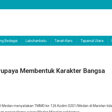
ng Bedagai
Labuhanbatu
Tanah Karo
Tapanuli Utara
upaya Membentuk Karakter Bangsa
 Medan menyatakan TMMD ke-126 Kodim 0201/Medan di Marelan tid
dan nasionalisme warga Medan Marelan sekitarnya.