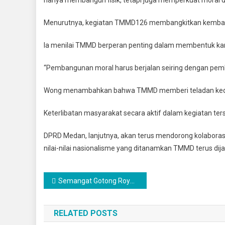
0201/M
Berupay
Menurutnya, kegiatan TMMD126 membangkitkan kembali se
Memben
Karakter
Ia menilai TMMD berperan penting dalam membentuk kara
Bangsa
Yang
“Pembangunan moral harus berjalan seiring dengan pemb
Kuat
Dan
Wong menambahkan bahwa TMMD memberi teladan kedis
Madani
Keterlibatan masyarakat secara aktif dalam kegiatan te
DPRD Medan, lanjutnya, akan terus mendorong kolaborasi
nilai-nilai nasionalisme yang ditanamkan TMMD terus dija
Navigasi
Semangat Gotong Royong Menjadi Penghubung Antara Rakyat Dan TNI
pos
RELATED POSTS