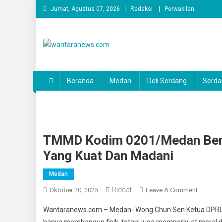
Skip
Jumat, Agustus 07, 2026
Redaksi
Perwakilan
to
content
wantaranews.com
Beranda
Medan
Deli Serdang
Serda
TMMD Kodim 0201/Medan Ber
Yang Kuat Dan Madani
Medan
Ridcat
On
Oktober 20, 2025
Leave A Comment
TMMD
Wantaranews.com – Medan- Wong Chun Sen Ketua DPRD
Kodim
hanya membangun fisik, tetapi juga memperkuat moral 