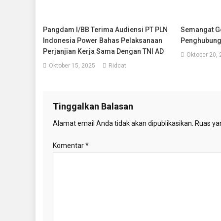
Pangdam I/BB Terima Audiensi PT PLN
Semangat G
Indonesia Power Bahas Pelaksanaan
Penghubung 
Perjanjian Kerja Sama Dengan TNI AD
Oktober 20,
Oktober 15, 2025
Ridcat
Tinggalkan Balasan
Alamat email Anda tidak akan dipublikasikan.
Ruas yan
Komentar
*