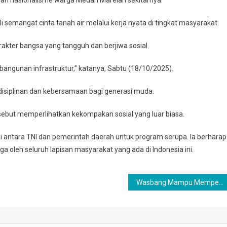
edan
a
mangat cinta tanah air melalui kerja nyata di tingkat masyarakat.
tuk
kter bangsa yang tangguh dan berjiwa sosial.
angunan infrastruktur,” katanya, Sabtu (18/10/2025).
iplinan dan kebersamaan bagi generasi muda.
rsebut memperlihatkan kekompakan sosial yang luar biasa.
 antara TNI dan pemerintah daerah untuk program serupa. Ia berharap
ga oleh seluruh lapisan masyarakat yang ada di Indonesia ini.
Wasbang Mampu Memperkuat Semangat Cinta Tanah Air Di Tengah Masyarakat.