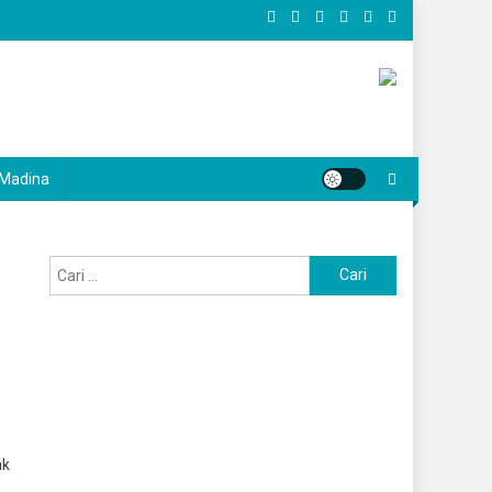
Madina
Cari
untuk:
ak