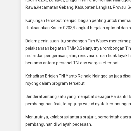
TMMD
Rawa,Kecamatan Gebang, Kabupaten Langkat, Provsu, Se
128
Langkat,Brig
Kunjungan tersebut menjadi bagian penting untuk memas
TNI
dilaksanakan Kodim 0203/Langkat berjalan optimal dan 
Yanto
Pastikan
Dalam peninjauan itu,rombongan Tim Wasev menerima pa
Program
pelaksanaan kegiatan TMMD.Selanjutnya rombongan Tim 
Tepat
Sasaran
mulai dari pengerasan jalan, renovasi rumah tidak layak
Dan
bersama antara personel TNI dan warga setempat.
Menyentuh
Warga
Kehadiran Brigjen TNI Yanto Reinald Nainggolan juga d
royong dalam program tersebut.
Jenderal bintang satu yang menjabat sebagai Pa Sahli T
pembangunan fisik, tetapi juga wujud nyata kemanunggal
Menurutnya, kolaborasi antara prajurit, pemerintah da
pembangunan di wilayah pedesaan.