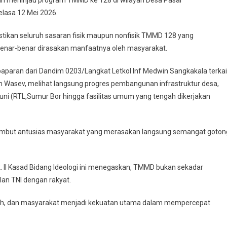
lasa 12 Mei 2026.
jen
tikan seluruh sasaran fisik maupun nonfisik TMMD 128 yang
benar-benar dirasakan manfaatnya oleh masyarakat.
paran dari Dandim 0203/Langkat Letkol Inf Medwin Sangkakala terkai
Wasev, melihat langsung progres pembangunan infrastruktur desa,
 huni (RTL,Sumur Bor hingga fasilitas umum yang tengah dikerjakan
isambut antusias masyarakat yang merasakan langsung semangat goton
k. II Kasad Bidang Ideologi ini menegaskan, TMMD bukan sekadar
an TNI dengan rakyat.
erah, dan masyarakat menjadi kekuatan utama dalam mempercepat