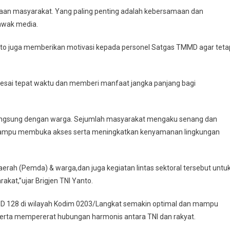
an masyarakat. Yang paling penting adalah kebersamaan dan
 awak media.
to juga memberikan motivasi kepada personel Satgas TMMD agar teta
lesai tepat waktu dan memberi manfaat jangka panjang bagi
i langsung dengan warga. Sejumlah masyarakat mengaku senang dan
 mampu membuka akses serta meningkatkan kenyamanan lingkungan
rah (Pemda) & warga,dan juga kegiatan lintas sektoral tersebut untu
at,”ujar Brigjen TNI Yanto.
MMD 128 di wilayah Kodim 0203/Langkat semakin optimal dan mampu
rta mempererat hubungan harmonis antara TNI dan rakyat.