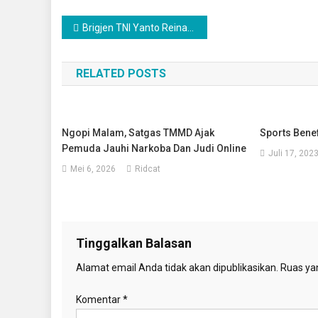
Navigasi
Brigjen TNI Yanto Reinald Nainggolan : TMMD Untuk Memperkokoh Persatuan Nasional dan Ketahanan Masyarakat
pos
RELATED POSTS
Ngopi Malam, Satgas TMMD Ajak
Sports Benef
Pemuda Jauhi Narkoba Dan Judi Online
Juli 17, 202
Mei 6, 2026
Ridcat
Tinggalkan Balasan
Alamat email Anda tidak akan dipublikasikan.
Ruas yan
Komentar
*