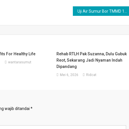
Uji Air Sumur Bor TMMD 128 Langkat, Brigjen TNI Yanto : Air Segar dan Layak di Konsumsi
its For Healthy Life
Rehab RTLH Pak Suzanna, Dulu Gubuk
Reot, Sekarang Jadi Nyaman Indah
3
wantarasumut
Dipandang
Mei 6, 2026
Ridcat
g wajib ditandai
*