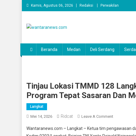
Skip
Kamis, Agustus 06, 2026
Redaksi
Perwakilan
to
content
wantaranews.com
Beranda
Medan
Deli Serdang
Serda
Tinjau Lokasi TMMD 128 Langk
Program Tepat Sasaran Dan M
Langkat
Ridcat
On
Mei 14, 2026
Leave A Comment
Tinjau
Wantaranews.com – Langkat – Ketua tim pengawasan d
Lokasi
Kodim 0203/Langkat, Brigjen TNI Yanto Reinald Nainggo