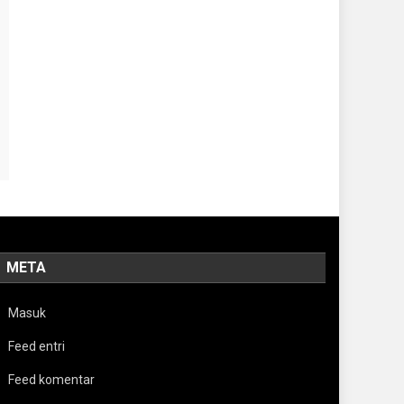
META
Masuk
Feed entri
Feed komentar