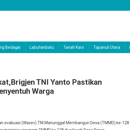
ng Bedagai
Labuhanbatu
Tanah Karo
Tapanuli Utara
at,Brigjen TNI Yanto Pastikan
enyentuh Warga
an evakuasi (Wasev) TNI Manunggal Membangun Desa (TMMD) ke-128
lan meninjau program TMMD ke 128 di wilayah Desa Pasar