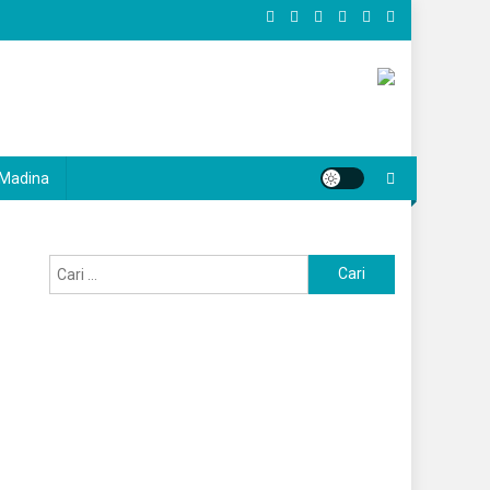
Madina
Cari
untuk: