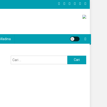
Madina
Cari
untuk: