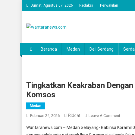
Skip
Jumat, Agustus 07, 2026
Redaksi
Perwakilan
to
content
wantaranews.com
Beranda
Medan
Deli Serdang
Serda
Tingkatkan Keakraban Dengan
Komsos
Medan
Ridcat
On
Februari 24, 2026
Leave A Comment
Tingkat
Wantaranews.com – Medan Selayang- Babinsa Koramil 0
Keakrab
dengan salah satu peternak Ikan Gurame di wilayah Ke