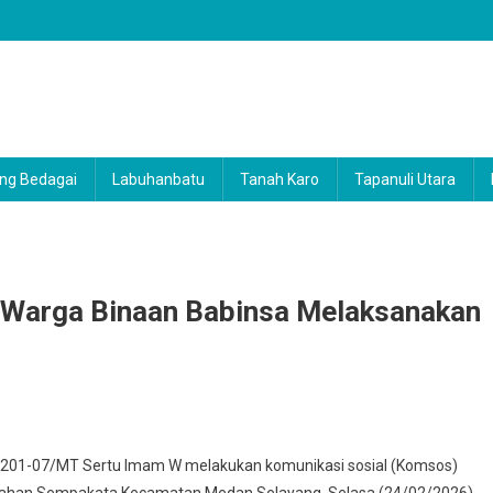
ng Bedagai
Labuhanbatu
Tanah Karo
Tapanuli Utara
 Warga Binaan Babinsa Melaksanakan
kan
201-07/MT Sertu Imam W melakukan komunikasi sosial (Komsos)
an
lurahan Sempakata Kecamatan Medan Selayang. Selasa (24/02/2026).