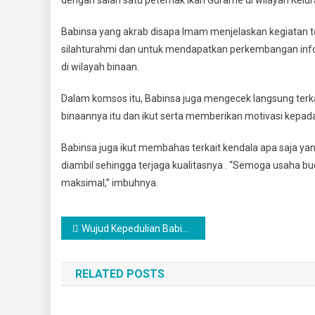
Dengan
Warga
Babinsa yang akrab disapa Imam menjelaskan kegiatan t
Binaan
silahturahmi dan untuk mendapatkan perkembangan infor
Babinsa
di wilayah binaan.
Melaksa
Komsos
Dalam komsos itu, Babinsa juga mengecek langsung terk
binaannya itu dan ikut serta memberikan motivasi kepad
Babinsa juga ikut membahas terkait kendala apa saja yan
diambil sehingga terjaga kualitasnya . “Semoga usaha bu
maksimal,” imbuhnya.
Navigasi
Wujud Kepedulian Babinsa Koramil 0201-14/PB Melayat Warga Yang Meninggal Dunia
pos
RELATED POSTS