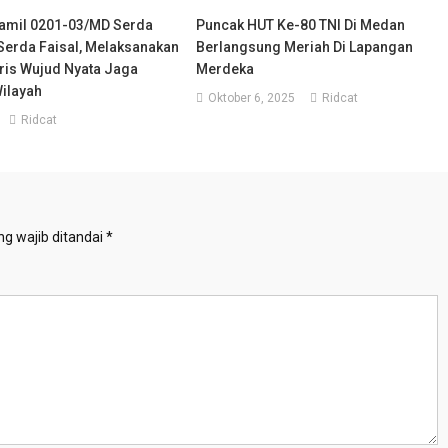
amil 0201-03/MD Serda
Puncak HUT Ke-80 TNI Di Medan
erda Faisal, Melaksanakan
Berlangsung Meriah Di Lapangan
oris Wujud Nyata Jaga
Merdeka
ilayah
Oktober 6, 2025
Ridcat
Ridcat
g wajib ditandai
*