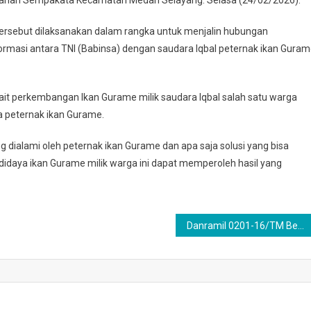
ersebut dilaksanakan dalam rangka untuk menjalin hubungan
masi antara TNI (Babinsa) dengan saudara Iqbal peternak ikan Gura
nakan
ait perkembangan Ikan Gurame milik saudara Iqbal salah satu warga
a peternak ikan Gurame.
g dialami oleh peternak ikan Gurame dan apa saja solusi yang bisa
didaya ikan Gurame milik warga ini dapat memperoleh hasil yang
Danramil 0201-16/TM Berikan Pengarahan kepada Kepala SPPG Sekecamatan Tanjung Morawa