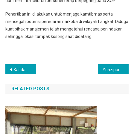
dan meminta seluruh personel tetap berpegang pada SOP.
Penertiban ini dilakukan untuk menjaga kamtibmas serta
mencegah potensi peredaran narkoba di wilayah Langkat. Diduga
kuat pihak manajemen telah mengetahui rencana penindakan
sehingga lokasi tampak kosong saat didatangi.
Navigasi
Kasdam I/BB Melakukan Kunjungan ke Yon Kopasgat 469, Satuan Brimob Polda Sumut, dan Yonmarhanlan I Belawan
Yonzipur 1/DD Kerahkan Pasukan Dan Alat Berat Bersihkan Longsor di Jalur Tarutung–Sibolga
pos
RELATED POSTS