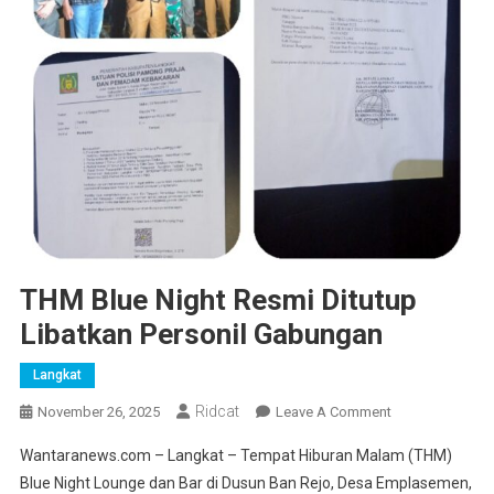
THM Blue Night Resmi Ditutup
Libatkan Personil Gabungan
Langkat
Ridcat
On
November 26, 2025
Leave A Comment
THM
Wantaranews.com – Langkat – Tempat Hiburan Malam (THM)
Blue
Blue Night Lounge dan Bar di Dusun Ban Rejo, Desa Emplasemen,
Night