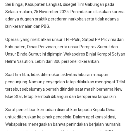
Sei Bingai, Kabupaten Langkat, disegel Tim Gabungan pada
Resmi
Selasa malam, 25 November 2025. Penindakan dilakukan karena
Ditutup
Libatkan
adanya dugaan praktik peredaran narkoba serta tidak adanya
Personil
izin keramaian dan PBG.
Gabungan
Operasi yang melibatkan unsur TNI–Polri, Satpol PP Provinsi dan
Kabupaten, Dinas Perizinan, serta unsur Pemprov Sumut dan
Unsur Binda Sumut ini dipimpin Wakapolres Binjai Kompol Sofyan
Helmi Nasution. Lebih dari 300 personel dikerahkan.
Saat tim tiba, tidak ditemukan aktivitas hiburan maupun
pengunjung. Namun penyegelan tetap dilakukan mengingat THM
tersebut sebelumnya pernah ditindak saat masih bernama New
Blue Star, tetapi kembali dibangun dan beroperasi tanpa izin.
Surat penertiban kemudian diserahkan kepada Kepala Desa
untuk diteruskan ke pihak pengelola. Dalam apel konsolidasi,
Wakapolres menegaskan bahwa penindakan berjalan humanis