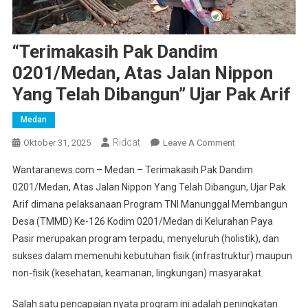
“Terimakasih Pak Dandim
0201/Medan, Atas Jalan Nippon
Yang Telah Dibangun” Ujar Pak Arif
Medan
Ridcat
On
Oktober 31, 2025
Leave A Comment
“Terimakasih
Wantaranews.com – Medan – Terimakasih Pak Dandim
Pak
0201/Medan, Atas Jalan Nippon Yang Telah Dibangun, Ujar Pak
Dandim
Arif dimana pelaksanaan Program TNI Manunggal Membangun
0201/Medan,
Desa (TMMD) Ke-126 Kodim 0201/Medan di Kelurahan Paya
Atas
Jalan
Pasir merupakan program terpadu, menyeluruh (holistik), dan
Nippon
sukses dalam memenuhi kebutuhan fisik (infrastruktur) maupun
Yang
non-fisik (kesehatan, keamanan, lingkungan) masyarakat.
Telah
Dibangun”
Salah satu pencapaian nyata program ini adalah peningkatan