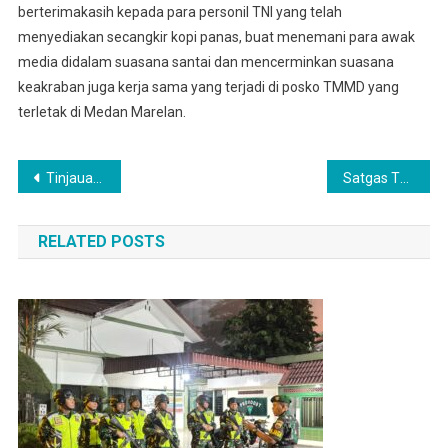
berterimakasih kepada para personil TNI yang telah
menyediakan secangkir kopi panas, buat menemani para awak
media didalam suasana santai dan mencerminkan suasana
keakraban juga kerja sama yang terjadi di posko TMMD yang
terletak di Medan Marelan.
Navigasi
Tinjauan Media di Lokasi TMMD ke-126 Medan Marelan
Satgas TMMD 124 Sholat Jum’at Bersama Masyarakat Sekitar
pos
RELATED POSTS