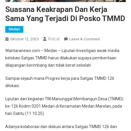
Suasana Keakrapan Dan Kerja
Sama Yang Terjadi Di Posko TMMD
Medan
Ridcat
On
Oktober 12, 2025
Leave A Comment
Suasana
Wantaranews.com – Medan – Liputan Investigasi awak media
Keakrapan
kelokasi Satgas TMMD harus dilakukan supaya pemberitaan
Dan
dilapangan berimbang dan tidak berat sebelah.
Kerja
Sama
Sampai sejauh mana Progres kerja para Satgas TMMD 126
Yang
dilokasi.
Terjadi
Di
Liputan dari kegiatan TNI Manunggal Membangun Desa (TMMD)
Posko
ke-126 Kodim 0201 Medan di Kecamatan Medan Marelan, pada
TMMD
hari Sabtu (11.10.25).
Adanya kolaborasi dan diskusi antara Satgas TMMD 126 dan