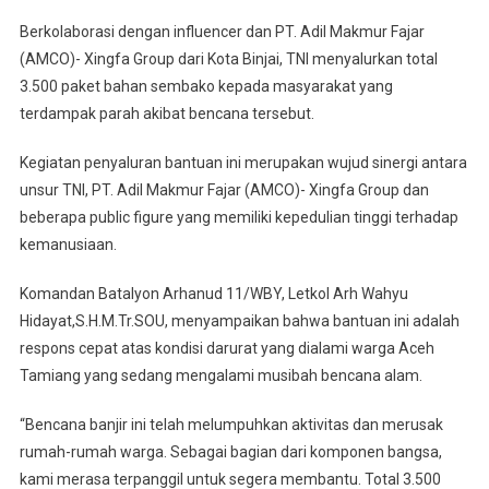
PT.
Berkolaborasi dengan influencer dan PT. Adil Makmur Fajar
Adil
Makmur
(AMCO)- Xingfa Group dari Kota Binjai, TNI menyalurkan total
Fajar
3.500 paket bahan sembako kepada masyarakat yang
(AMCO)
terdampak parah akibat bencana tersebut.
–
Xingfa
Kegiatan penyaluran bantuan ini merupakan wujud sinergi antara
Group
unsur TNI, PT. Adil Makmur Fajar (AMCO)- Xingfa Group dan
Dan
beberapa public figure yang memiliki kepedulian tinggi terhadap
Influencer
kemanusiaan.
Binjai
Salurkan
Komandan Batalyon Arhanud 11/WBY, Letkol Arh Wahyu
3.500
Hidayat,S.H.M.Tr.SOU, menyampaikan bahwa bantuan ini adalah
Paket
respons cepat atas kondisi darurat yang dialami warga Aceh
Sembako
Tamiang yang sedang mengalami musibah bencana alam.
Untuk
Korban
“Bencana banjir ini telah melumpuhkan aktivitas dan merusak
Banjir
rumah-rumah warga. Sebagai bagian dari komponen bangsa,
Aceh
kami merasa terpanggil untuk segera membantu. Total 3.500
Tamiang