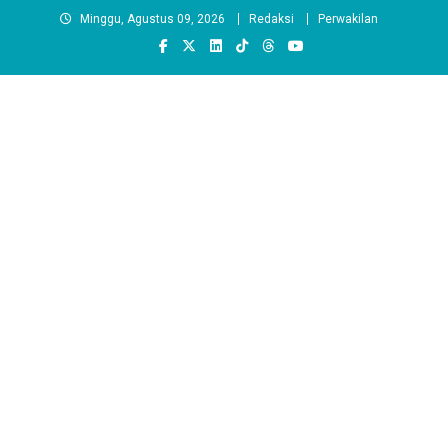
Skip
Minggu, Agustus 09, 2026
Redaksi
Perwakilan
to
content