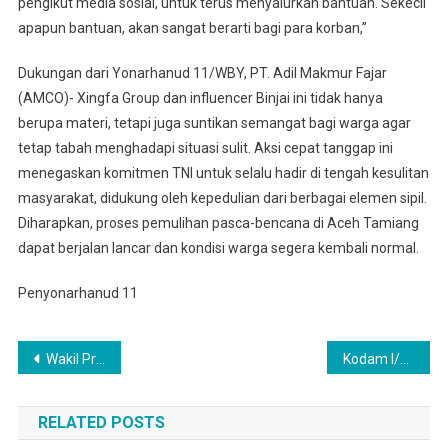
pengikut media sosial, untuk terus menyalurkan bantuan. Sekecil
apapun bantuan, akan sangat berarti bagi para korban,”
Dukungan dari Yonarhanud 11/WBY, PT. Adil Makmur Fajar
(AMCO)- Xingfa Group dan influencer Binjai ini tidak hanya
berupa materi, tetapi juga suntikan semangat bagi warga agar
tetap tabah menghadapi situasi sulit. Aksi cepat tanggap ini
menegaskan komitmen TNI untuk selalu hadir di tengah kesulitan
masyarakat, didukung oleh kepedulian dari berbagai elemen sipil.
Diharapkan, proses pemulihan pasca-bencana di Aceh Tamiang
dapat berjalan lancar dan kondisi warga segera kembali normal.
Penyonarhanud 11
Navigasi
Wakil Presiden Republik Indonesia (Wapres RI) Gibran Rakabuming Raka Tinjau Korban Bencana Di Sumut
Kodam I/BB Dirikan 12 Dapur Lapangan, Untuk Layani Warga Terdampak Di Sumut
pos
RELATED POSTS