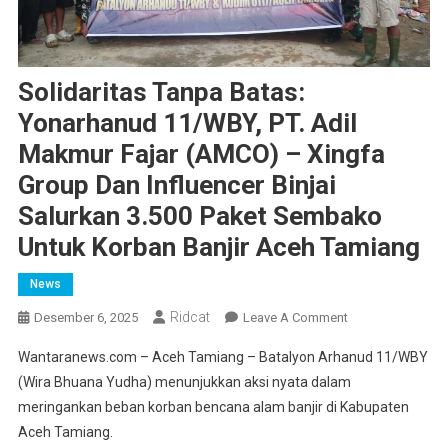
Solidaritas Tanpa Batas:
Yonarhanud 11/WBY, PT. Adil
Makmur Fajar (AMCO) – Xingfa
Group Dan Influencer Binjai
Salurkan 3.500 Paket Sembako
Untuk Korban Banjir Aceh Tamiang
News
Ridcat
On
Desember 6, 2025
Leave A Comment
Solidaritas
Wantaranews.com – Aceh Tamiang – Batalyon Arhanud 11/WBY
Tanpa
(Wira Bhuana Yudha) menunjukkan aksi nyata dalam
Batas:
meringankan beban korban bencana alam banjir di Kabupaten
Yonarhanud
Aceh Tamiang.
11/WBY,