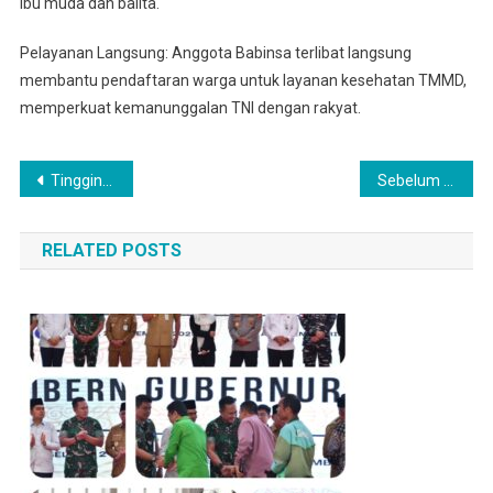
ibu muda dan balita.
Pelayanan Langsung: Anggota Babinsa terlibat langsung
membantu pendaftaran warga untuk layanan kesehatan TMMD,
memperkuat kemanunggalan TNI dengan rakyat.
Navigasi
Tingginya antusiasme warga menghadiri program TMMD 126 Di Kelurahan Paya Pasir
Sebelum Melakukan Kegiatan Penanaman Pohon, Ibu -ibu PKK Kelurahan Paya Pasir Selfie Dulu
pos
RELATED POSTS