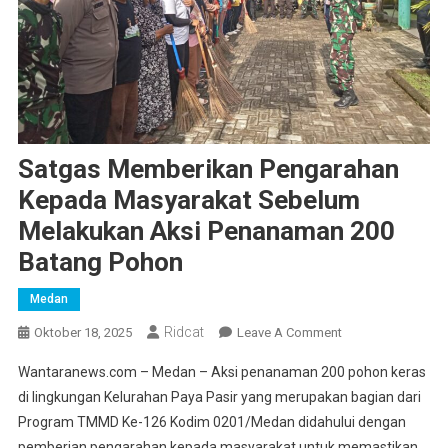
Satgas Memberikan Pengarahan
Kepada Masyarakat Sebelum
Melakukan Aksi Penanaman 200
Batang Pohon
Medan
Ridcat
On
Oktober 18, 2025
Leave A Comment
Satgas
Wantaranews.com – Medan – Aksi penanaman 200 pohon keras
Memberikan
di lingkungan Kelurahan Paya Pasir yang merupakan bagian dari
Pengarahan
Program TMMD Ke-126 Kodim 0201/Medan didahului dengan
Kepada
pemberian pengarahan kepada masyarakat untuk memastikan
Masyarakat