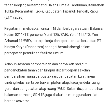
Pembersihan,
tanah longsor, bertempat di Jalan Humala Tambunan, Kelurahan
Perbaikan
Tukka, Kecamatan Tukka, Kabupaten Tapanuli Tengah, Rabu
SDN
(21/1/2026).
152981
Dan
Kegiatan ini melibatkan unsur TNI dari berbagai satuan, Babinsa
152982
Kodim 0211/TT, personel Yonif 125/SMB, Yonif 122/TS, Yon
Tukka
Arhanud 11/WBY, serta pekerja dan operator alat berat dari PT
Agar
Nindya Karya (Danantara) sebagai bentuk sinergi dalam
Kembali
percepatan pemulihan fasilitas umum.
Digunakan
Untuk
Adapun sasaran pembersihan dan perbaikan meliputi
Belajar
pengangkatan tanah dan lumpur di parit depan sekolah,
Mengajar
pembersihan ruang perpustakaan, pengecatan kursi, meja,
dinding kelas, serta perbaikan plafon atap, kaca jendela ruang
guru, dan pengecatan atap ruang PAUD. Selain itu, pembersihan
halaman samping SDN 1B juga dilakukan menggunakan alat
berat excavator.