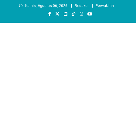
Skip
Kamis, Agustus 06, 2026
Redaksi
Perwakilan
to
content