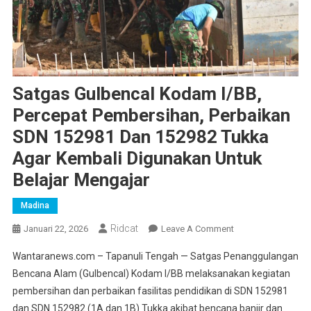
Satgas Gulbencal Kodam I/BB,
Percepat Pembersihan, Perbaikan
SDN 152981 Dan 152982 Tukka
Agar Kembali Digunakan Untuk
Belajar Mengajar
Madina
Ridcat
On
Januari 22, 2026
Leave A Comment
Satgas
Wantaranews.com – Tapanuli Tengah — Satgas Penanggulangan
Gulbencal
Bencana Alam (Gulbencal) Kodam I/BB melaksanakan kegiatan
Kodam
pembersihan dan perbaikan fasilitas pendidikan di SDN 152981
I/BB,
dan SDN 152982 (1A dan 1B) Tukka akibat bencana banjir dan
Percepat