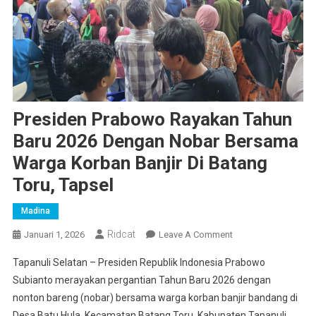
Presiden Prabowo Rayakan Tahun
Baru 2026 Dengan Nobar Bersama
Warga Korban Banjir Di Batang
Toru, Tapsel
Madina
Ridcat
On
Januari 1, 2026
Leave A Comment
Presiden
Tapanuli Selatan – Presiden Republik Indonesia Prabowo
Prabowo
Subianto merayakan pergantian Tahun Baru 2026 dengan
Rayakan
nonton bareng (nobar) bersama warga korban banjir bandang di
Tahun
Desa Batu Hula, Kecamatan Batang Toru, Kabupaten Tapanuli
Baru