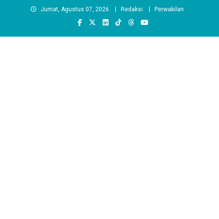
Skip
Jumat, Agustus 07, 2026
Redaksi
Perwakilan
to
content