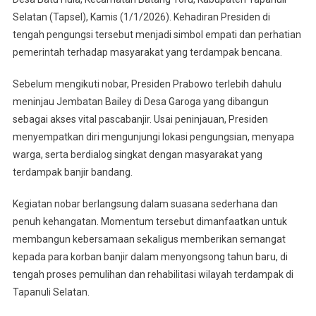
2026
Selatan (Tapsel), Kamis (1/1/2026). Kehadiran Presiden di
Dengan
tengah pengungsi tersebut menjadi simbol empati dan perhatian
Nobar
pemerintah terhadap masyarakat yang terdampak bencana.
Bersama
Warga
Sebelum mengikuti nobar, Presiden Prabowo terlebih dahulu
Korban
meninjau Jembatan Bailey di Desa Garoga yang dibangun
Banjir
sebagai akses vital pascabanjir. Usai peninjauan, Presiden
Di
menyempatkan diri mengunjungi lokasi pengungsian, menyapa
Batang
warga, serta berdialog singkat dengan masyarakat yang
Toru,
terdampak banjir bandang.
Tapsel
Kegiatan nobar berlangsung dalam suasana sederhana dan
penuh kehangatan. Momentum tersebut dimanfaatkan untuk
membangun kebersamaan sekaligus memberikan semangat
kepada para korban banjir dalam menyongsong tahun baru, di
tengah proses pemulihan dan rehabilitasi wilayah terdampak di
Tapanuli Selatan.