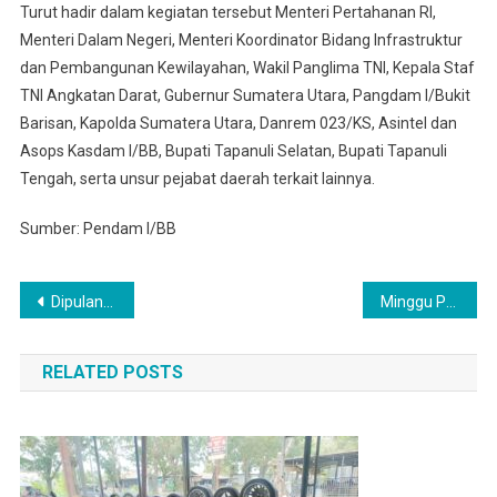
Turut hadir dalam kegiatan tersebut Menteri Pertahanan RI,
Menteri Dalam Negeri, Menteri Koordinator Bidang Infrastruktur
dan Pembangunan Kewilayahan, Wakil Panglima TNI, Kepala Staf
TNI Angkatan Darat, Gubernur Sumatera Utara, Pangdam I/Bukit
Barisan, Kapolda Sumatera Utara, Danrem 023/KS, Asintel dan
Asops Kasdam I/BB, Bupati Tapanuli Selatan, Bupati Tapanuli
Tengah, serta unsur pejabat daerah terkait lainnya.
Sumber: Pendam I/BB
Navigasi
Dipulangkan Usai Ditangkap, Intel Kodim 0209/LB Jelaskan Duduk Perkara
Minggu Pertama Tahun 2026 ” Ketua Wartawan TNI Sumut Ryan Sinaga Siapkan Silaturahmi Dengan Pangdam I/BB
pos
RELATED POSTS