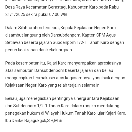
1
Desa Raya Kecamatan Berastagi, Kabupaten Karo,pada Rabu
Tanah
21/1/2025 sekira pukul 07.00 WIB.
Karo
Sambut
Dalam Silahturahmi tersebut, Kepala Kejaksaan Negeri Karo
Hangat
disambut langsung oleh Dansubdenpom, Kapten CPM Agus
Kunjungan
Setiawan beserta jajaran Subdenpom 1/2-1 Tanah Karo dengan
Kajari
penuh keakraban dan kekeluargaan.
Karo
Di
Pada kesempatan itu, Kajari Karo menyampaikan apresiasinya
Kantornya
atas sambutan Dansubdenpom beserta jajaran dan beliau
mengucapkan terimakasih atas kerjasamanya yang baik dengan
Kejaksaan Negeri Karo yang telah terjalin selama ini.
Beliau juga menegaskan pentingnya sinergi antara Kejaksaan
dan Subdenpom 1/2-1 Tanah Karo dalam rangka mendukung
penegakan hukum di Wilayah Hukum Tanah Karo, ujar Kajari Karo,
Ibu Danke Rajagukguk,S.H,M.Si.