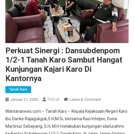
Perkuat Sinergi : Dansubdenpom
1/2-1 Tanah Karo Sambut Hangat
Kunjungan Kajari Karo Di
Kantornya
Tanah Karo
Ridcat
On
Januari 21, 2026
Leave A Comment
Perkuat
Wantaranews.com – Tanah Karo – Kepala Kejaksaan Negeri Karo
Sinergi
Ibu Danke Rajagukguk,S.H,M.Si, bersama Kasi Inteljen, Dona
:
Martinus Sebayang, S.H, M.H melakukan kunjungan silaturahmi
Dansubdenpom
ke Kantor Subdenpom 1/2-1 Tanah Karo, di Jalan Jamin Ginting,
1/2-