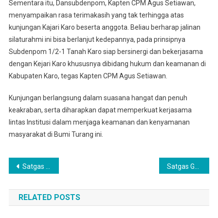
Sementara itu, Dansubdenpom, Kapten CPM Agus Setiawan,
menyampaikan rasa terimakasih yang tak terhingga atas
kunjungan Kajari Karo beserta anggota. Beliau berharap jalinan
silaturahmi ini bisa berlanjut kedepannya, pada prinsipnya
Subdenpom 1/2-1 Tanah Karo siap bersinergi dan bekerjasama
dengan Kejari Karo khususnya dibidang hukum dan keamanan di
Kabupaten Karo, tegas Kapten CPM Agus Setiawan.
Kunjungan berlangsung dalam suasana hangat dan penuh
keakraban, serta diharapkan dapat memperkuat kerjasama
lintas Institusi dalam menjaga keamanan dan kenyamanan
masyarakat di Bumi Turang ini.
Navigasi
Satgas Gulbencal Kodam I/BB Rampungkan Pembersihan SDN 152983 Hutanabolon I, Kegiatan Belajar Mengajar Kembali Aktif
Satgas Gulbencal Kodam I/BB Bersihkan SDN 100704 Hutagodang, Sekolah Kembali Digunakan
pos
RELATED POSTS