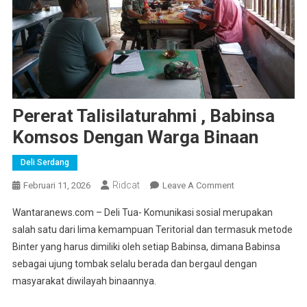
Pererat Talisilaturahmi , Babinsa
Komsos Dengan Warga Binaan
Deli Serdang
Ridcat
On
Februari 11, 2026
Leave A Comment
Pererat
Wantaranews.com – Deli Tua- Komunikasi sosial merupakan
Talisilaturahmi
salah satu dari lima kemampuan Teritorial dan termasuk metode
,
Binter yang harus dimiliki oleh setiap Babinsa, dimana Babinsa
Babinsa
sebagai ujung tombak selalu berada dan bergaul dengan
Komsos
Dengan
masyarakat diwilayah binaannya.
Warga