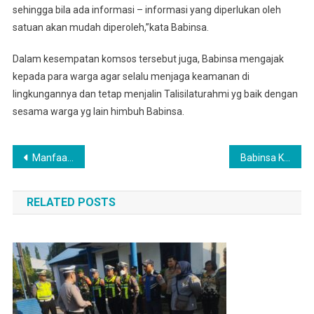
sehingga bila ada informasi – informasi yang diperlukan oleh
satuan akan mudah diperoleh,”kata Babinsa.
Dalam kesempatan komsos tersebut juga, Babinsa mengajak
kepada para warga agar selalu menjaga keamanan di
lingkungannya dan tetap menjalin Talisilaturahmi yg baik dengan
sesama warga yg lain himbuh Babinsa.
Navigasi
Manfaatkan warung Kopi, Babinsa Komsos Dengan Warga Binaan
Babinsa Koramil 0201-16/TM Hadiri Penerimaan Mahasiswa KKN dan PBL STIKes Mitra Husada Medan Di Desa Bangun Rejo
pos
RELATED POSTS