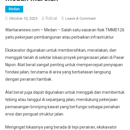
Medan
Ridcat
On
Oktober 10, 2025
Leave A Comment
Penggunaan
Wantaranews.com – Medan – Salah satu sasaran fisik TMMD126
Alat
yaitu pekerjaan pembangunan atau perbaikan infrastruktur.
Berat
Ekskavator
Ekskavator digunakan untuk membersihkan, meratakan, dan
Dalam
menggali tanah di sekitar lokasi proyek pengerasan jalan di Pasar
Kegiatan
Nipon. Alat berat sangat penting untuk mempercepat penyiapan
TMMD
Ke-
fondasi jalan, terutama di area yang berbatasan langsung
126
dengan perairan/tambak.
Kodim
0201/Medan
Alat berat juga dapat digunakan untuk menggali dan membentuk
Di
tebing atau tanggul di sepanjang jalan, mendukung pekerjaan
Wilayah
pemasangan bronjong kawat yang berfungsi sebagai penahan
Medan
erosi dan penguat struktur jalan.
Marelan
Mengingat lokasinya yang berada di tepi perairan, ekskavator