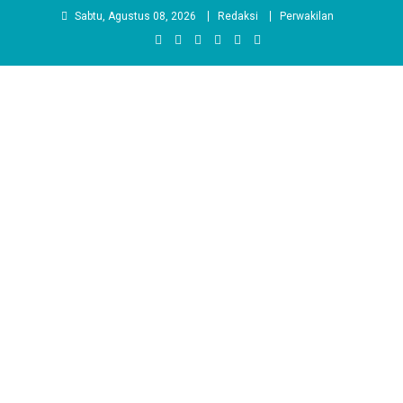
Skip
Sabtu, Agustus 08, 2026
Redaksi
Perwakilan
to
content