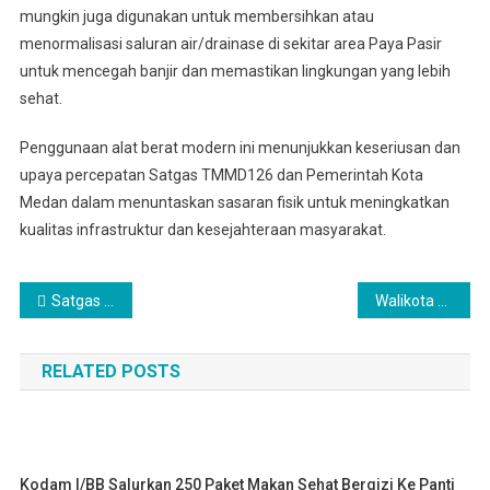
mungkin juga digunakan untuk membersihkan atau
menormalisasi saluran air/drainase di sekitar area Paya Pasir
untuk mencegah banjir dan memastikan lingkungan yang lebih
sehat.
Penggunaan alat berat modern ini menunjukkan keseriusan dan
upaya percepatan Satgas TMMD126 dan Pemerintah Kota
Medan dalam menuntaskan sasaran fisik untuk meningkatkan
kualitas infrastruktur dan kesejahteraan masyarakat.
Navigasi
Satgas TMMD ke-126 Kodim 0201/Medan Sedang Melaksanakan Sasaran Fisik Tambahan
Walikota Kota Medan Diminta Untuk Rubuhkan Bangunan Di Jalan Adisucipto Tanpa PBG Yang Dibekingi Oknum Nakal
pos
RELATED POSTS
Kodam I/BB Salurkan 250 Paket Makan Sehat Bergizi Ke Panti