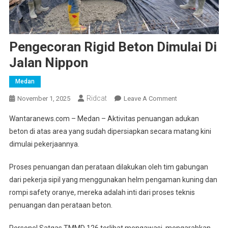
Pengecoran Rigid Beton Dimulai Di
Jalan Nippon
Medan
Ridcat
On
November 1, 2025
Leave A Comment
Pengecoran
Wantaranews.com – Medan – Aktivitas penuangan adukan
Rigid
beton di atas area yang sudah dipersiapkan secara matang kini
Beton
dimulai pekerjaannya.
Dimulai
Di
Proses penuangan dan perataan dilakukan oleh tim gabungan
Jalan
dari pekerja sipil yang menggunakan helm pengaman kuning dan
Nippon
rompi safety oranye, mereka adalah inti dari proses teknis
penuangan dan perataan beton.
Personel Satgas TMMD 126 terlihat mengawasi, mengarahkan,