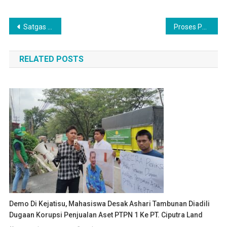
Navigasi
Satgas TMMD: “Pemasangan Tulangan Besi Telah Selesai Dengan Sempurna”
Proses Penuangan Dan Perataan Beton Menunjukkan Tahap Awal Pengerasan Jalan Nippon
pos
RELATED POSTS
Demo Di Kejatisu, Mahasiswa Desak Ashari Tambunan Diadili
Dugaan Korupsi Penjualan Aset PTPN 1 Ke PT. Ciputra Land