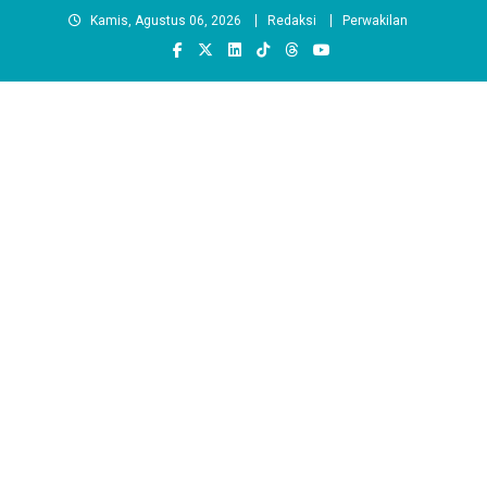
Skip
Kamis, Agustus 06, 2026
Redaksi
Perwakilan
to
content