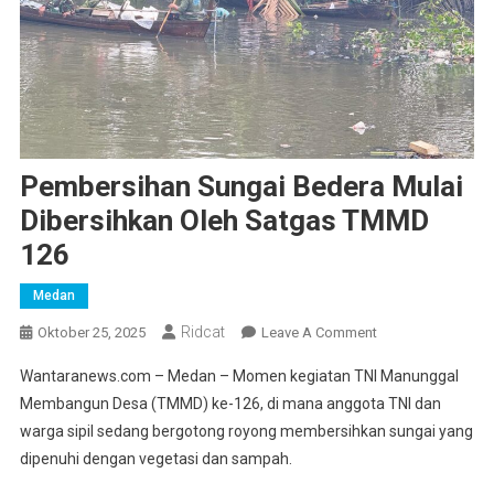
Pembersihan Sungai Bedera Mulai
Dibersihkan Oleh Satgas TMMD
126
Medan
Ridcat
On
Oktober 25, 2025
Leave A Comment
Pembersihan
Wantaranews.com – Medan – Momen kegiatan TNI Manunggal
Sungai
Membangun Desa (TMMD) ke-126, di mana anggota TNI dan
Bedera
warga sipil sedang bergotong royong membersihkan sungai yang
Mulai
dipenuhi dengan vegetasi dan sampah.
Dibersihkan
Oleh