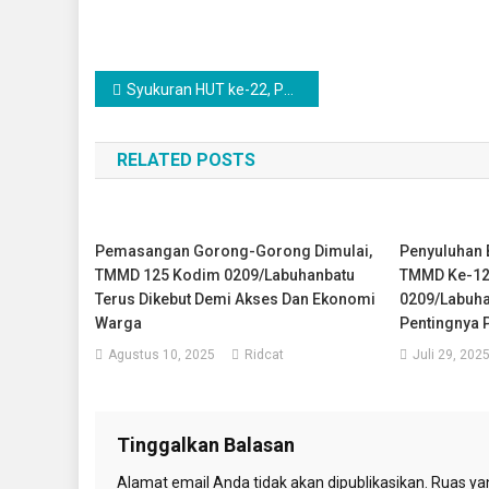
Navigasi
Syukuran HUT ke-22, PPAD Sumut Apresiasi Semangat Juang Mayjen Haposan Silalahi
pos
RELATED POSTS
Pemasangan Gorong-Gorong Dimulai,
Penyuluhan 
TMMD 125 Kodim 0209/Labuhanbatu
TMMD Ke-12
Terus Dikebut Demi Akses Dan Ekonomi
0209/Labuha
Warga
Pentingnya 
Agustus 10, 2025
Ridcat
Juli 29, 202
Tinggalkan Balasan
Alamat email Anda tidak akan dipublikasikan.
Ruas yan