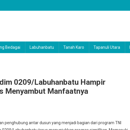
ng Bedagai
Labuhanbatu
Tanah Karo
Tapanuli Utara
dim 0209/Labuhanbatu Hampir
as Menyambut Manfaatnya
unan
 penghubung antar dusun yang menjadi bagian dari program TNI
0209/Labuhanbatu terus menunjukkan progres signifikan. Memasuki