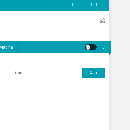
Madina
Cari
untuk: