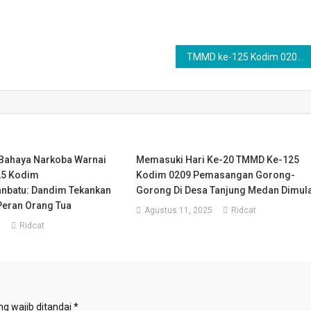
TMMD ke-125 Kodim 0209/Labuhanbatu Juga Sasar Kegiatan Pembersihan Masjid Al-Huda di Tanjung Medan
Bahaya Narkoba Warnai
Memasuki Hari Ke-20 TMMD Ke-125
5 Kodim
Kodim 0209 Pemasangan Gorong-
nbatu: Dandim Tekankan
Gorong Di Desa Tanjung Medan Dimula
Peran Orang Tua
Agustus 11, 2025
Ridcat
5
Ridcat
g wajib ditandai
*