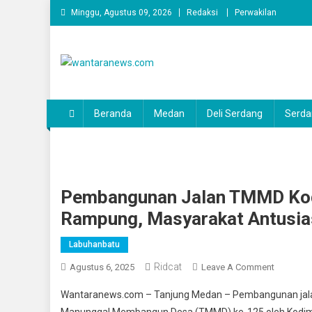
Skip
Minggu, Agustus 09, 2026
Redaksi
Perwakilan
to
content
wantaranews.com
Beranda
Medan
Deli Serdang
Serda
Pembangunan Jalan TMMD Ko
Rampung, Masyarakat Antusi
Labuhanbatu
Ridcat
On
Agustus 6, 2025
Leave A Comment
Pembang
Wantaranews.com – Tanjung Medan – Pembangunan jalan
Jalan
Manunggal Membangun Desa (TMMD) ke-125 oleh Kodim 