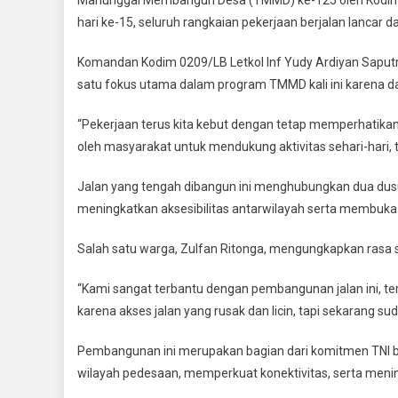
TMMD
hari ke-15, seluruh rangkaian pekerjaan berjalan lancar 
Kodim
0209/Lab
Komandan Kodim 0209/LB Letkol Inf Yudy Ardiyan Saput
Hampir
satu fokus utama dalam program TMMD kali ini karena 
Rampung
Masyarak
“Pekerjaan terus kita kebut dengan tetap memperhatikan 
Antusias
oleh masyarakat untuk mendukung aktivitas sehari-hari,
Menyamb
Manfaatn
Jalan yang tengah dibangun ini menghubungkan dua dusun
meningkatkan aksesibilitas antarwilayah serta membuka
Salah satu warga, Zulfan Ritonga, mengungkapkan rasa s
“Kami sangat terbantu dengan pembangunan jalan ini, t
karena akses jalan yang rusak dan licin, tapi sekarang su
Pembangunan ini merupakan bagian dari komitmen TNI
wilayah pedesaan, memperkuat konektivitas, serta men