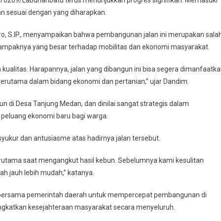
dan sesuai dengan yang diharapkan.
uhanbatu
ro, S.IP., menyampaikan bahwa pembangunan jalan ini merupakan sala
dampaknya yang besar terhadap mobilitas dan ekonomi masyarakat.
,
at
kualitas. Harapannya, jalan yang dibangun ini bisa segera dimanfaatk
 terutama dalam bidang ekonomi dan pertanian,” ujar Dandim.
ut
ya
 di Desa Tanjung Medan, dan dinilai sangat strategis dalam
 peluang ekonomi baru bagi warga.
yukur dan antusiasme atas hadirnya jalan tersebut.
erutama saat mengangkut hasil kebun. Sebelumnya kami kesulitan
dah jauh lebih mudah,” katanya.
 bersama pemerintah daerah untuk mempercepat pembangunan di
ingkatkan kesejahteraan masyarakat secara menyeluruh.