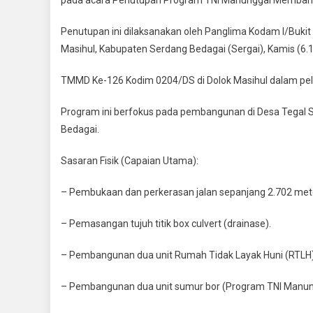
Resmi
Tutup
Penutupan ini dilaksanakan oleh Panglima Kodam I/Buki
TMMD
Masihul, Kabupaten Serdang Bedagai (Sergai), Kamis (6.1
Ke
126
TMMD Ke-126 Kodim 0204/DS di Dolok Masihul dalam pel
Kodim
0204/D
Program ini berfokus pada pembangunan di Desa Tegal S
Di
Bedagai.
Dolok
Masihu
Sasaran Fisik (Capaian Utama):
– Pembukaan dan perkerasan jalan sepanjang 2.702 met
– Pemasangan tujuh titik box culvert (drainase).
– Pembangunan dua unit Rumah Tidak Layak Huni (RTLH)
– Pembangunan dua unit sumur bor (Program TNI Manun