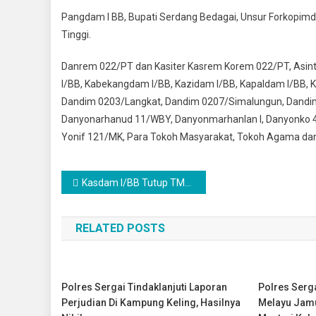
Pangdam I BB, Bupati Serdang Bedagai, Unsur Forkopimd
Tinggi.
Danrem 022/PT dan Kasiter Kasrem Korem 022/PT, Asint
I/BB, Kabekangdam I/BB, Kazidam I/BB, Kapaldam I/BB, 
Dandim 0203/Langkat, Dandim 0207/Simalungun, Dandi
Danyonarhanud 11/WBY, Danyonmarhanlan I, Danyonko 
Yonif 121/MK, Para Tokoh Masyarakat, Tokoh Agama dan T
Navigasi
Kasdam I/BB Tutup TMMD ke-126: Sinergi TNI dan Rakyat Kunci Pemerataan Pembangunan
pos
RELATED POSTS
Polres Sergai Tindaklanjuti Laporan
Polres Serga
Perjudian Di Kampung Keling, Hasilnya
Melayu Jamu