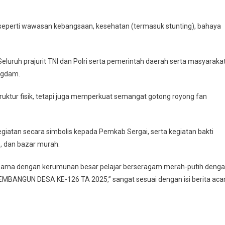
 seperti wawasan kebangsaan, kesehatan (termasuk stunting), bahaya
luruh prajurit TNI dan Polri serta pemerintah daerah serta masyaraka
angdam.
truktur fisik, tetapi juga memperkuat semangat gotong royong fan
iatan secara simbolis kepada Pemkab Sergai, serta kegiatan bakti
, dan bazar murah.
ersama dengan kerumunan besar pelajar berseragam merah-putih deng
GUN DESA KE-126 TA 2025,” sangat sesuai dengan isi berita aca