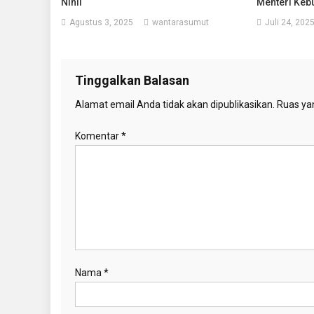
Nihil
Menteri Keb
Agustus 3, 2025
wantarasumut
Juli 24, 202
Tinggalkan Balasan
Alamat email Anda tidak akan dipublikasikan.
Ruas yan
Komentar
*
Nama
*