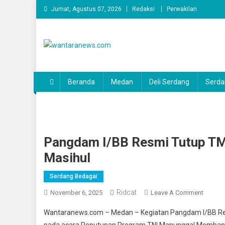
Skip
Jumat, Agustus 07, 2026
Redaksi
Perwakilan
to
content
wantaranews.com
Beranda
Medan
Deli Serdang
Serda
Pangdam I/BB Resmi Tutup TM
Masihul
Serdang Bedagai
Ridcat
On
November 6, 2025
Leave A Comment
Pangd
Wantaranews.com – Medan – Kegiatan Pangdam I/BB Res
I/BB
pada acara Penutupan Program TNI Manunggal Membang