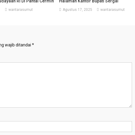
udayaan RI Di Pantai Cermin
Halaman Kantor Bupati Sergai
5
wantarasumut
Agustus 17, 2025
wantarasumut
g wajib ditandai
*