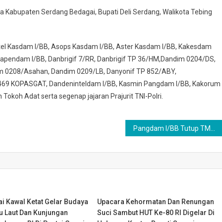
a Kabupaten Serdang Bedagai, Bupati Deli Serdang, Walikota Tebing
el Kasdam I/BB, Asops Kasdam I/BB, Aster Kasdam I/BB, Kakesdam
Kapendam I/BB, Danbrigif 7/RR, Danbrigif TP 36/HM,Dandim 0204/DS,
m 0208/Asahan, Dandim 0209/LB, Danyonif TP 852/ABY,
469 KOPASGAT, Dandeninteldam I/BB, Kasmin Pangdam I/BB, Kakorum
okoh Adat serta segenap jajaran Prajurit TNI-Polri.
Pangdam I/BB Tutup TMMD ke-126 TA 2025 Kodim 0204/DS di Serdang Bedagai
i Kawal Ketat Gelar Budaya
Upacara Kehormatan Dan Renungan
 Laut Dan Kunjungan
Suci Sambut HUT Ke-80 RI Digelar Di