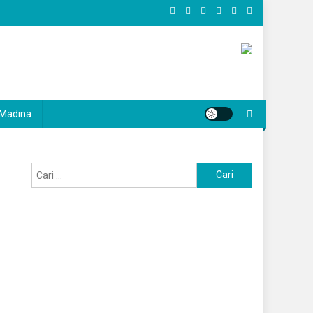
Madina
Cari
untuk: