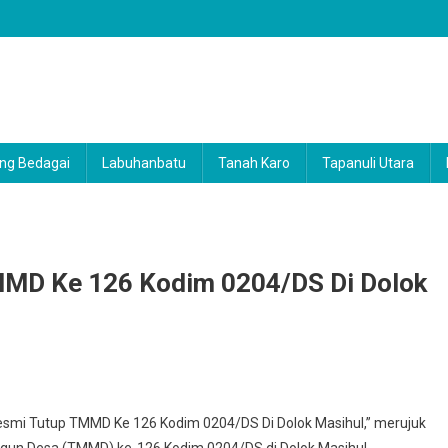
ng Bedagai
Labuhanbatu
Tanah Karo
Tapanuli Utara
MD Ke 126 Kodim 0204/DS Di Dolok
am
mi Tutup TMMD Ke 126 Kodim 0204/DS Di Dolok Masihul,” merujuk
un Desa (TMMD) ke-126 Kodim 0204/DS di Dolok Masihul.