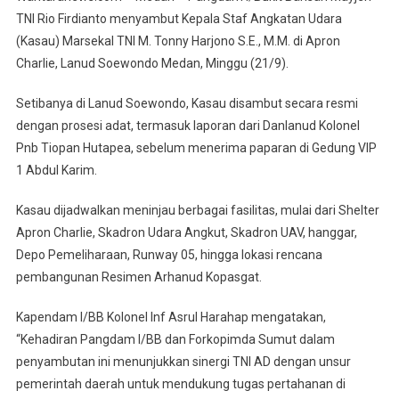
I/BB-
TNI Rio Firdianto menyambut Kepala Staf Angkatan Udara
Forkompimda
(Kasau) Marsekal TNI M. Tonny Harjono S.E., M.M. di Apron
Sumut
Charlie, Lanud Soewondo Medan, Minggu (21/9).
Sambut
KASAU
Setibanya di Lanud Soewondo, Kasau disambut secara resmi
Di
Lanud
dengan prosesi adat, termasuk laporan dari Danlanud Kolonel
Soewondo
Pnb Tiopan Hutapea, sebelum menerima paparan di Gedung VIP
Medan
1 Abdul Karim.
Kasau dijadwalkan meninjau berbagai fasilitas, mulai dari Shelter
Apron Charlie, Skadron Udara Angkut, Skadron UAV, hanggar,
Depo Pemeliharaan, Runway 05, hingga lokasi rencana
pembangunan Resimen Arhanud Kopasgat.
Kapendam I/BB Kolonel Inf Asrul Harahap mengatakan,
“Kehadiran Pangdam I/BB dan Forkopimda Sumut dalam
penyambutan ini menunjukkan sinergi TNI AD dengan unsur
pemerintah daerah untuk mendukung tugas pertahanan di