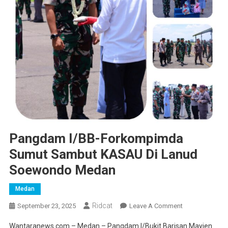
Pangdam I/BB-Forkompimda
Sumut Sambut KASAU Di Lanud
Soewondo Medan
Medan
Ridcat
On
September 23, 2025
Leave A Comment
Pangdam
Wantaranews.com – Medan – Pangdam I/Bukit Barisan Mayjen