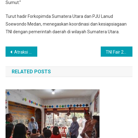
Sumut.”
Turut hadir Forkopimda Sumatera Utara dan PJU Lanud
Soewondo Medan, menegaskan koordinasi dan kesiapsiagaan
TNI dengan pemerintah daerah di wilayah Sumatera Utara.
Navigasi
Atraksi Spektakuler Warnai Penutupan Latihan Pencak Silat Militer Kodam I/BB
TNI Fair 2025 di Medan, Warga Padati Pameran Alutsista hingga Bazar Murah
pos
RELATED POSTS