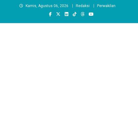
Skip
Kamis, Agustus 06, 2026
Redaksi
Perwakilan
to
content