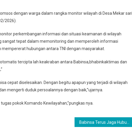
 Komsos dengan warga dalam rangka monitor wilayah di Desa Mekar sar
02/2026).
monitor perkembangan informasi dan situasi keamanan di wilayah
ng sangat tepat dalam memonitoring dan memperoleh informasi
ih mempererat hubungan antara TNI dengan masyarakat.
omatis tercipta lah keakraban antara Babinsa,bhabinkaktimas dan
,”
isa cepat diselesaikan. Dengan begitu apapun yang terjadi di wilayah
an mengerti duduk persoalannya dengan baik,”ujarnya.
adi tugas pokok Komando Kewilayahan,”pungkas nya.
Babinsa Terus Jaga Hubungan Baik Melaksanakan Komsos Dengan Warga Binaan