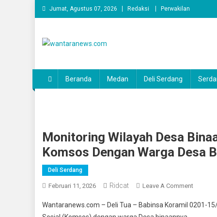
Skip
Jumat, Agustus 07, 2026
Redaksi
Perwakilan
to
content
wantaranews.com
Beranda
Medan
Deli Serdang
Serda
Monitoring Wilayah Desa Binaa
Komsos Dengan Warga Desa B
Deli Serdang
Ridcat
On
Februari 11, 2026
Leave A Comment
Monitor
Wantaranews.com – Deli Tua – Babinsa Koramil 0201-15/D
Wilayah
Sosial (Komsos) dengan warga Desa binaannya.