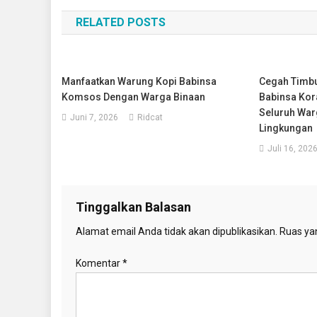
pos
RELATED POSTS
Manfaatkan Warung Kopi Babinsa
Cegah Timbul
Komsos Dengan Warga Binaan
Babinsa Kor
Seluruh War
Juni 7, 2026
Ridcat
Lingkungan
Juli 16, 202
Tinggalkan Balasan
Alamat email Anda tidak akan dipublikasikan.
Ruas yan
Komentar
*