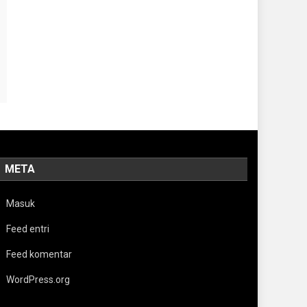
META
Masuk
Feed entri
Feed komentar
WordPress.org