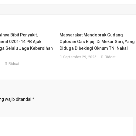
nya Bibit Penyakit,
Masyarakat Mendobrak Gudang
amil 0201-14 PB Ajak
Oplosan Gas Elpiji Di Mekar Sari, Yang
ga Selalu Jaga Kebersihan
Diduga Dibekingi Oknum TNI Nakal
September 29, 2025
Ridcat
6
Ridcat
g wajib ditandai
*