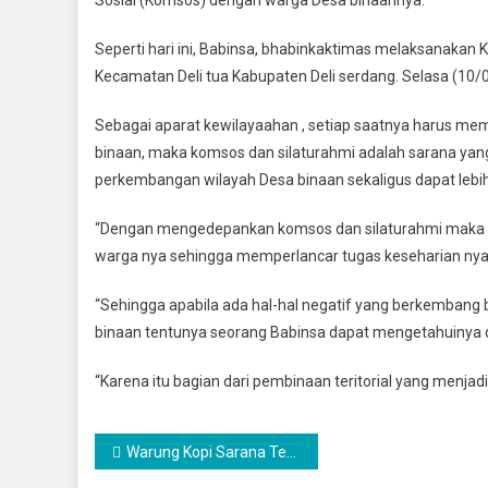
Desa
Binaan,
Seperti hari ini, Babinsa, bhabinkaktimas melaksanakan
Babinsa
Kecamatan Deli tua Kabupaten Deli serdang. Selasa (10/
Koramil
0201-
Sebagai aparat kewilayaahan , setiap saatnya harus me
15/DT
binaan, maka komsos dan silaturahmi adalah sarana ya
Aktif
perkembangan wilayah Desa binaan sekaligus dapat leb
Komsos
Dengan
“Dengan mengedepankan komsos dan silaturahmi maka ot
Warga
Desa
warga nya sehingga memperlancar tugas keseharian nya
Binaan
“Sehingga apabila ada hal-hal negatif yang berkembang b
binaan tentunya seorang Babinsa dapat mengetahuinya d
“Karena itu bagian dari pembinaan teritorial yang menj
Navigasi
Warung Kopi Sarana Tempat Komsos Babinsa Untuk Menjalin Kekeluargaan Dengan Warga