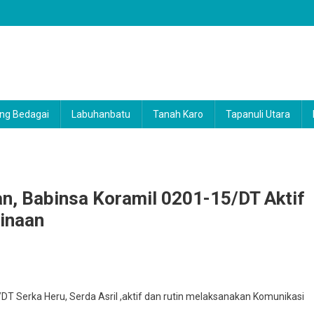
ng Bedagai
Labuhanbatu
Tanah Karo
Tapanuli Utara
n, Babinsa Koramil 0201-15/DT Aktif
inaan
ing
T Serka Heru, Serda Asril ,aktif dan rutin melaksanakan Komunikasi