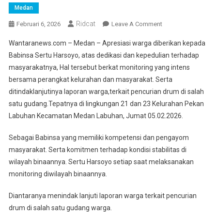
Medan
Ridcat
On
Februari 6, 2026
Leave A Comment
Melalui
Wantaranews.com – Medan – Apresiasi warga diberikan kepada
Monitoring
Babinsa Sertu Harsoyo, atas dedikasi dan kepedulian terhadap
Wilayah
masyarakatnya, Hal tersebut berkat monitoring yang intens
Binaan,
bersama perangkat kelurahan dan masyarakat. Serta
Babinsa
Sertu
ditindaklanjutinya laporan warga,terkait pencurian drum di salah
Harsoyo
satu gudang.Tepatnya di lingkungan 21 dan 23 Kelurahan Pekan
Wujudkan
Labuhan Kecamatan Medan Labuhan, Jumat 05.02.2026.
Situasi
Aman
Sebagai Babinsa yang memiliki kompetensi dan pengayom
Dan
masyarakat. Serta komitmen terhadap kondisi stabilitas di
Kondusif
wilayah binaannya. Sertu Harsoyo setiap saat melaksanakan
monitoring diwilayah binaannya.
Diantaranya menindak lanjuti laporan warga terkait pencurian
drum di salah satu gudang warga.