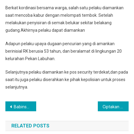
Berkat kordinasi bersama warga, salah satu pelaku diamankan
saat mencoba kabur dengan melompati tembok. Setelah
melakukan penyisiran di semak belukar sekitar belakang
gudang.Akhirnya pelaku dapat diamankan
Adapun pelaku upaya dugaan pencurian yang di amankan
berinisial RK berusia 53 tahun, dan beralamat di lingkungan 20
kelurahan Pekan Labuhan.
Selanjutnya pelaku diamankan ke pos security terdekat,dan pada
saat itu juga pelaku diserahkan ke pihak kepolisian untuk proses
selanjutnya.
Navigasi
Babinsa Koramil 0201-02/MT Dampingi Penyaluran Program Makan Sehat Bergizi di Pulo Brayan Bengkel
Ciptakan Rasa Aman, Personel KODIM 0201/Medan, Melaksanakan Patroli Rutin Setiap Malam
pos
RELATED POSTS