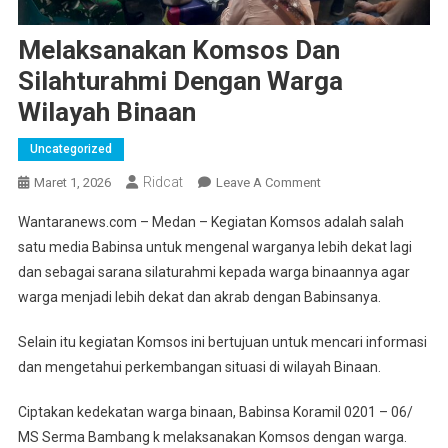
Melaksanakan Komsos Dan
Silahturahmi Dengan Warga
Wilayah Binaan
Uncategorized
Ridcat
On
Maret 1, 2026
Leave A Comment
Melaksanakan
Wantaranews.com – Medan – Kegiatan Komsos adalah salah
Komsos
satu media Babinsa untuk mengenal warganya lebih dekat lagi
Dan
dan sebagai sarana silaturahmi kepada warga binaannya agar
Silahturahmi
warga menjadi lebih dekat dan akrab dengan Babinsanya.
Dengan
Warga
Selain itu kegiatan Komsos ini bertujuan untuk mencari informasi
Wilayah
Binaan
dan mengetahui perkembangan situasi di wilayah Binaan.
Ciptakan kedekatan warga binaan, Babinsa Koramil 0201 – 06/
MS Serma Bambang k melaksanakan Komsos dengan warga.