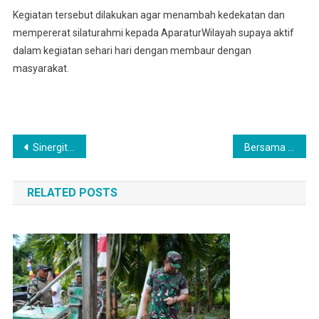
Kegiatan tersebut dilakukan agar menambah kedekatan dan
mempererat silaturahmi kepada AparaturWilayah supaya aktif
dalam kegiatan sehari hari dengan membaur dengan
masyarakat.
Navigasi
Sinergitas Tiga Pilar Diimplementasikan Melalu Kegiatan Komsos
Bersama Tiga Pilar Kelurahan Kampung Baru, Babinsa Koramil 0201-05/MB Patroli Pencegahan Asmara Subuh
pos
RELATED POSTS