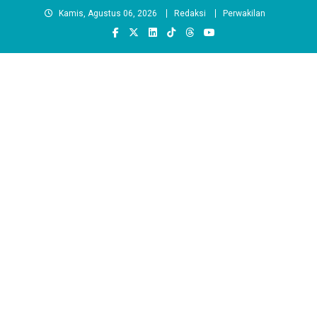
Skip
Kamis, Agustus 06, 2026
Redaksi
Perwakilan
to
content