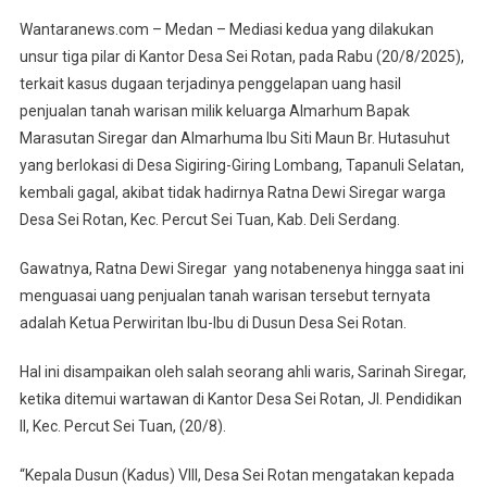
Mediasi
Wantaranews.com – Medan – Mediasi kedua yang dilakukan
Dugaan
unsur tiga pilar di Kantor Desa Sei Rotan, pada Rabu (20/8/2025),
Penggelapan
terkait kasus dugaan terjadinya penggelapan uang hasil
Uang
penjualan tanah warisan milik keluarga Almarhum Bapak
Warisan
Gagal,
Marasutan Siregar dan Almarhuma Ibu Siti Maun Br. Hutasuhut
Terungkap
yang berlokasi di Desa Sigiring-Giring Lombang, Tapanuli Selatan,
!!!
kembali gagal, akibat tidak hadirnya Ratna Dewi Siregar warga
Ratna
Desa Sei Rotan, Kec. Percut Sei Tuan, Kab. Deli Serdang.
Dewi
Siregar
Gawatnya, Ratna Dewi Siregar yang notabenenya hingga saat ini
Adalah
menguasai uang penjualan tanah warisan tersebut ternyata
Ketua
adalah Ketua Perwiritan Ibu-Ibu di Dusun Desa Sei Rotan.
Wirit
Ibu-
Hal ini disampaikan oleh salah seorang ahli waris, Sarinah Siregar,
Ibu
ketika ditemui wartawan di Kantor Desa Sei Rotan, Jl. Pendidikan
Desa
II, Kec. Percut Sei Tuan, (20/8).
Sei
Rotan
“Kepala Dusun (Kadus) VIII, Desa Sei Rotan mengatakan kepada