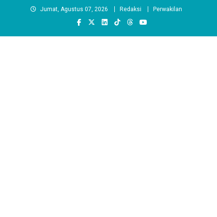
Skip
Jumat, Agustus 07, 2026
Redaksi
Perwakilan
to
content