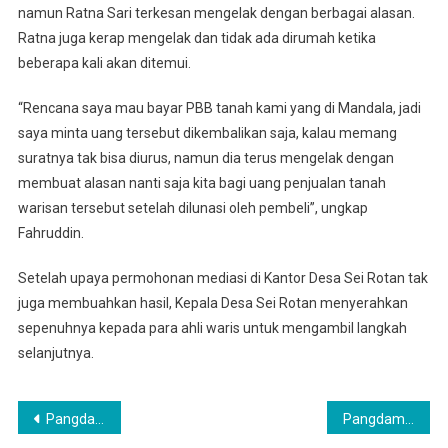
namun Ratna Sari terkesan mengelak dengan berbagai alasan.
Ratna juga kerap mengelak dan tidak ada dirumah ketika
beberapa kali akan ditemui.
“Rencana saya mau bayar PBB tanah kami yang di Mandala, jadi
saya minta uang tersebut dikembalikan saja, kalau memang
suratnya tak bisa diurus, namun dia terus mengelak dengan
membuat alasan nanti saja kita bagi uang penjualan tanah
warisan tersebut setelah dilunasi oleh pembeli”, ungkap
Fahruddin.
Setelah upaya permohonan mediasi di Kantor Desa Sei Rotan tak
juga membuahkan hasil, Kepala Desa Sei Rotan menyerahkan
sepenuhnya kepada para ahli waris untuk mengambil langkah
selanjutnya.
Navigasi
Pangdam I/BB Hadiri Peletakan Batu Pertama Akses Jalan ke Vihara Mahakaruna
Pangdam I/BB Saksikan LPS Financial Festival 2025, Ribuan Peserta Serbu Regale Medan