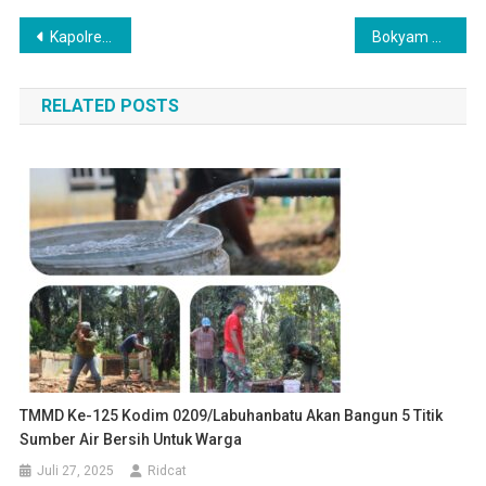
Navigasi
Kapolres Sergai Pimpin Sertijab Pejabat Utama dan Kapolsek Jajaran
Bokyam Bagan Kuala 2025 Resmi Ditutup
pos
RELATED POSTS
TMMD Ke-125 Kodim 0209/Labuhanbatu Akan Bangun 5 Titik
Sumber Air Bersih Untuk Warga
Juli 27, 2025
Ridcat