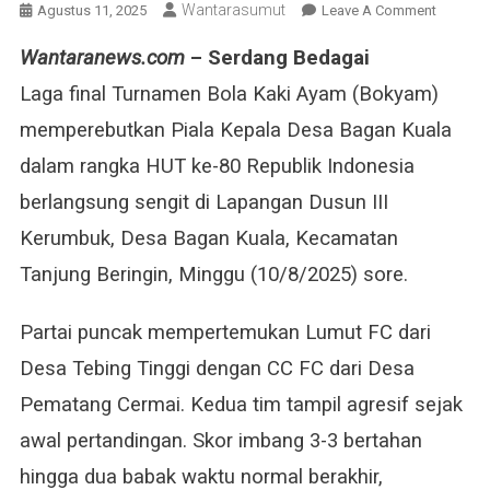
Wantarasumut
On
Agustus 11, 2025
Leave A Comment
Lumut
Wantaranews.com
– Serdang Bedagai
FC
Juara
Laga final Turnamen Bola Kaki Ayam (Bokyam)
Turname
memperebutkan Piala Kepala Desa Bagan Kuala
Bokyam
2025
dalam rangka HUT ke-80 Republik Indonesia
Usai
berlangsung sengit di Lapangan Dusun III
Menang
Kerumbuk, Desa Bagan Kuala, Kecamatan
Dramati
Lewat
Tanjung Beringin, Minggu (10/8/2025) sore.
Adu
Penalti
Partai puncak mempertemukan Lumut FC dari
Desa Tebing Tinggi dengan CC FC dari Desa
Pematang Cermai. Kedua tim tampil agresif sejak
awal pertandingan. Skor imbang 3-3 bertahan
hingga dua babak waktu normal berakhir,