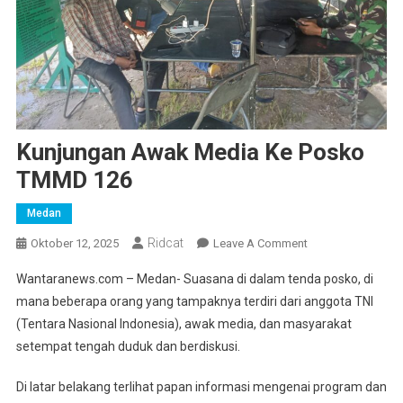
Kunjungan Awak Media Ke Posko
TMMD 126
Medan
Ridcat
On
Oktober 12, 2025
Leave A Comment
Kunjungan
Wantaranews.com – Medan- Suasana di dalam tenda posko, di
Awak
mana beberapa orang yang tampaknya terdiri dari anggota TNI
Media
(Tentara Nasional Indonesia), awak media, dan masyarakat
Ke
setempat tengah duduk dan berdiskusi.
Posko
TMMD
Di latar belakang terlihat papan informasi mengenai program dan
126