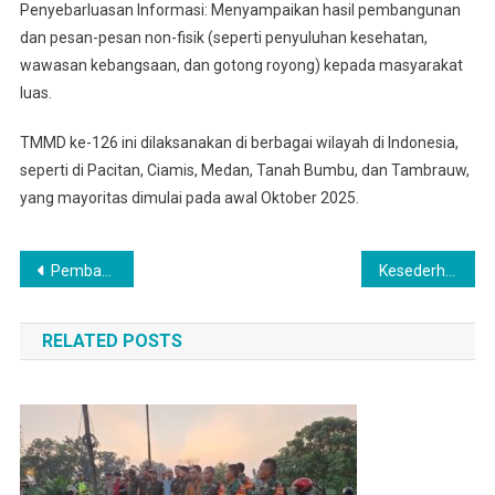
Penyebarluasan Informasi: Menyampaikan hasil pembangunan
dan pesan-pesan non-fisik (seperti penyuluhan kesehatan,
wawasan kebangsaan, dan gotong royong) kepada masyarakat
luas.
TMMD ke-126 ini dilaksanakan di berbagai wilayah di Indonesia,
seperti di Pacitan, Ciamis, Medan, Tanah Bumbu, dan Tambrauw,
yang mayoritas dimulai pada awal Oktober 2025.
Navigasi
Pembangunan Rumah Tidak Layak Huni, Pekerjaannya Semakin Dikebut
Kesederhanaan Peralatan, Tidak Memupus Semangat Kerja
pos
RELATED POSTS