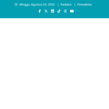
Skip
Minggu, Agustus 09, 2026
Redaksi
Perwakilan
to
content