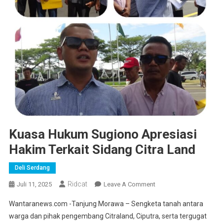
Kuasa Hukum Sugiono Apresiasi
Hakim Terkait Sidang Citra Land
Deli Serdang
Ridcat
On
Juli 11, 2025
Leave A Comment
Kuasa
Wantaranews.com -Tanjung Morawa – Sengketa tanah antara
Hukum
warga dan pihak pengembang Citraland, Ciputra, serta tergugat
Sugiono