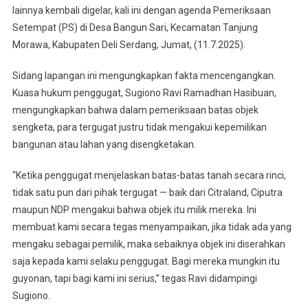
lainnya kembali digelar, kali ini dengan agenda Pemeriksaan
Apresiasi
Setempat (PS) di Desa Bangun Sari, Kecamatan Tanjung
Hakim
Terkait
Morawa, Kabupaten Deli Serdang, Jumat, (11.7.2025).
Sidang
Citra
Sidang lapangan ini mengungkapkan fakta mencengangkan.
Land
Kuasa hukum penggugat, Sugiono Ravi Ramadhan Hasibuan,
mengungkapkan bahwa dalam pemeriksaan batas objek
sengketa, para tergugat justru tidak mengakui kepemilikan
bangunan atau lahan yang disengketakan.
“Ketika penggugat menjelaskan batas-batas tanah secara rinci,
tidak satu pun dari pihak tergugat — baik dari Citraland, Ciputra
maupun NDP mengakui bahwa objek itu milik mereka. Ini
membuat kami secara tegas menyampaikan, jika tidak ada yang
mengaku sebagai pemilik, maka sebaiknya objek ini diserahkan
saja kepada kami selaku penggugat. Bagi mereka mungkin itu
guyonan, tapi bagi kami ini serius,” tegas Ravi didampingi
Sugiono.