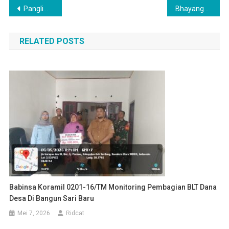
Navigasi
Panglima TNI Panen Raya Padi Seluas 80 Hektar, Dukung Program Ketahanan Pangan Nasional
Bhayangkara Trail Adventure 2025 oleh Polres Madina ,Bupati Madina hadir dan Apresiasi kegiatan itu
pos
RELATED POSTS
Babinsa Koramil 0201-16/TM Monitoring Pembagian BLT Dana
Desa Di Bangun Sari Baru
Mei 7, 2026
Ridcat