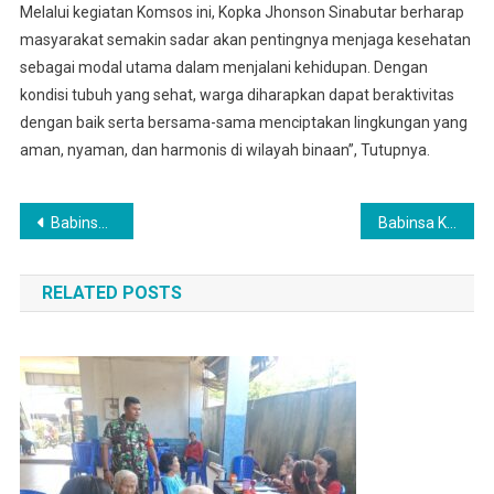
Melalui kegiatan Komsos ini, Kopka Jhonson Sinabutar berharap
masyarakat semakin sadar akan pentingnya menjaga kesehatan
sebagai modal utama dalam menjalani kehidupan. Dengan
kondisi tubuh yang sehat, warga diharapkan dapat beraktivitas
dengan baik serta bersama-sama menciptakan lingkungan yang
aman, nyaman, dan harmonis di wilayah binaan”, Tutupnya.
Navigasi
Babinsa Desa Rumah Mbacang, Tetap Melaksanakan Komsos Dihari Libur Agar Silatuhrahmi Selalu Terjaga
Babinsa Koramil 0201-02/MT Monitor Semarak Milad HMI di Gedung Insan Cita Medan
pos
RELATED POSTS