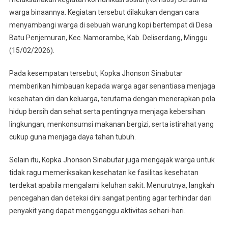
Berikan
warga binaannya. Kegiatan tersebut dilakukan dengan cara
Himbauan
menyambangi warga di sebuah warung kopi bertempat di Desa
Kepada
Batu Penjemuran, Kec. Namorambe, Kab. Deliserdang, Minggu
Warga
(15/02/2026).
Agar
Selalu
Pada kesempatan tersebut, Kopka Jhonson Sinabutar
Menjaga
memberikan himbauan kepada warga agar senantiasa menjaga
Kesehatan
kesehatan diri dan keluarga, terutama dengan menerapkan pola
hidup bersih dan sehat serta pentingnya menjaga kebersihan
lingkungan, menkonsumsi makanan bergizi, serta istirahat yang
cukup guna menjaga daya tahan tubuh.
Selain itu, Kopka Jhonson Sinabutar juga mengajak warga untuk
tidak ragu memeriksakan kesehatan ke fasilitas kesehatan
terdekat apabila mengalami keluhan sakit. Menurutnya, langkah
pencegahan dan deteksi dini sangat penting agar terhindar dari
penyakit yang dapat mengganggu aktivitas sehari-hari.