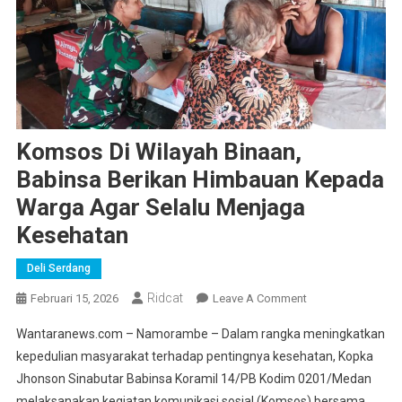
Komsos Di Wilayah Binaan,
Babinsa Berikan Himbauan Kepada
Warga Agar Selalu Menjaga
Kesehatan
Deli Serdang
Ridcat
On
Februari 15, 2026
Leave A Comment
Komsos
Wantaranews.com – Namorambe – Dalam rangka meningkatkan
Di
kepedulian masyarakat terhadap pentingnya kesehatan, Kopka
Wilayah
Jhonson Sinabutar Babinsa Koramil 14/PB Kodim 0201/Medan
Binaan,
melaksanakan kegiatan komunikasi sosial (Komsos) bersama
Babinsa