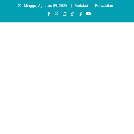
Skip
Minggu, Agustus 09, 2026
Redaksi
Perwakilan
to
content