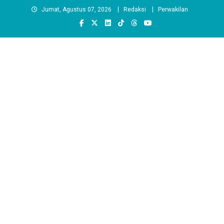
Skip
Jumat, Agustus 07, 2026
Redaksi
Perwakilan
to
content