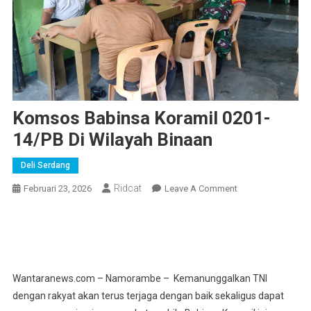
Komsos Babinsa Koramil 0201-
14/PB Di Wilayah Binaan
Deli Serdang
Ridcat
On
Februari 23, 2026
Leave A Comment
Komsos
Babinsa
Koramil
0201-
14/PB
Wantaranews.com – Namorambe – Kemanunggalkan TNI
Di
dengan rakyat akan terus terjaga dengan baik sekaligus dapat
Wilayah