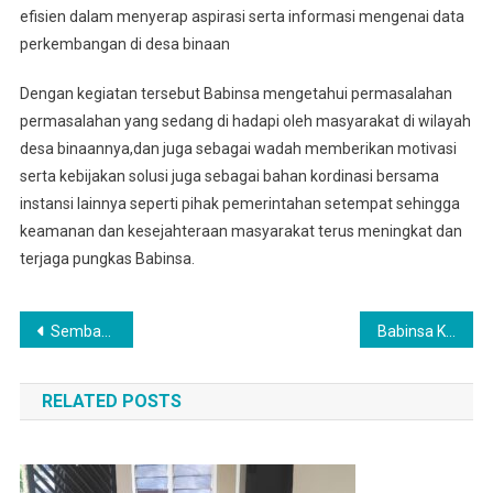
efisien dalam menyerap aspirasi serta informasi mengenai data
perkembangan di desa binaan
Dengan kegiatan tersebut Babinsa mengetahui permasalahan
permasalahan yang sedang di hadapi oleh masyarakat di wilayah
desa binaannya,dan juga sebagai wadah memberikan motivasi
serta kebijakan solusi juga sebagai bahan kordinasi bersama
instansi lainnya seperti pihak pemerintahan setempat sehingga
keamanan dan kesejahteraan masyarakat terus meningkat dan
terjaga pungkas Babinsa.
Navigasi
Sembari Melaksanakan Puasa, Babinsa Duduk Bareng Nyantai Dengan Warga Sambil Mengobrol
Babinsa Koramil 0201-16/TM Hadiri Musdes Khusus Penetapan Penerima BLT TA 2026 Desa Dagang Kerawan
pos
RELATED POSTS