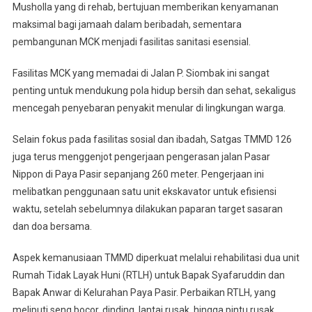
Para
Musholla yang di rehab, bertujuan memberikan kenyamanan
Jamaah
maksimal bagi jamaah dalam beribadah, sementara
pembangunan MCK menjadi fasilitas sanitasi esensial.
Fasilitas MCK yang memadai di Jalan P. Siombak ini sangat
penting untuk mendukung pola hidup bersih dan sehat, sekaligus
mencegah penyebaran penyakit menular di lingkungan warga.
Selain fokus pada fasilitas sosial dan ibadah, Satgas TMMD 126
juga terus menggenjot pengerjaan pengerasan jalan Pasar
Nippon di Paya Pasir sepanjang 260 meter. Pengerjaan ini
melibatkan penggunaan satu unit ekskavator untuk efisiensi
waktu, setelah sebelumnya dilakukan paparan target sasaran
dan doa bersama.
Aspek kemanusiaan TMMD diperkuat melalui rehabilitasi dua unit
Rumah Tidak Layak Huni (RTLH) untuk Bapak Syafaruddin dan
Bapak Anwar di Kelurahan Paya Pasir. Perbaikan RTLH, yang
meliputi seng bocor, dinding, lantai rusak, hingga pintu rusak