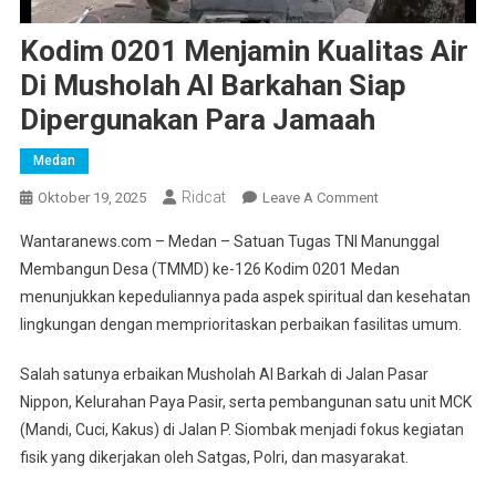
Kodim 0201 Menjamin Kualitas Air
Di Musholah Al Barkahan Siap
Dipergunakan Para Jamaah
Medan
Ridcat
On
Oktober 19, 2025
Leave A Comment
Kodim
Wantaranews.com – Medan – Satuan Tugas TNI Manunggal
0201
Membangun Desa (TMMD) ke-126 Kodim 0201 Medan
Menjamin
menunjukkan kepeduliannya pada aspek spiritual dan kesehatan
Kualitas
lingkungan dengan memprioritaskan perbaikan fasilitas umum.
Air
Di
Salah satunya erbaikan Musholah Al Barkah di Jalan Pasar
Musholah
Al
Nippon, Kelurahan Paya Pasir, serta pembangunan satu unit MCK
Barkahan
(Mandi, Cuci, Kakus) di Jalan P. Siombak menjadi fokus kegiatan
Siap
fisik yang dikerjakan oleh Satgas, Polri, dan masyarakat.
Dipergunakan