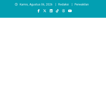
Skip
Kamis, Agustus 06, 2026
Redaksi
Perwakilan
to
content