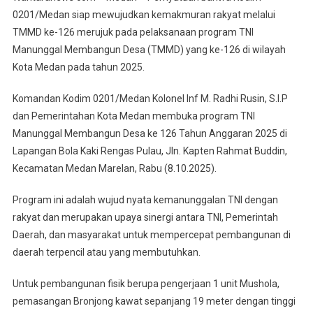
0201/Medan
0201/Medan siap mewujudkan kemakmuran rakyat melalui
Siap
TMMD ke-126 merujuk pada pelaksanaan program TNI
Mewujudkan
Manunggal Membangun Desa (TMMD) yang ke-126 di wilayah
Kemakmuran
Rakyat
Kota Medan pada tahun 2025.
Melalui
TMMD
Komandan Kodim 0201/Medan Kolonel Inf M. Radhi Rusin, S.I.P
126
dan Pemerintahan Kota Medan membuka program TNI
Di
Manunggal Membangun Desa ke 126 Tahun Anggaran 2025 di
Marelan
Lapangan Bola Kaki Rengas Pulau, Jln. Kapten Rahmat Buddin,
Kecamatan Medan Marelan, Rabu (8.10.2025).
Program ini adalah wujud nyata kemanunggalan TNI dengan
rakyat dan merupakan upaya sinergi antara TNI, Pemerintah
Daerah, dan masyarakat untuk mempercepat pembangunan di
daerah terpencil atau yang membutuhkan.
Untuk pembangunan fisik berupa pengerjaan 1 unit Mushola,
pemasangan Bronjong kawat sepanjang 19 meter dengan tinggi