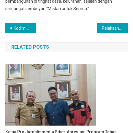
pembangunan di tingkat desa/kelurahan, sejalan dengan
semangat semboyan “Medan untuk Semua.”
Navigasi
Kodim 0201/Medan Dan Pemko Medan Meresmikan TMMD Ke126 Tahun Anggaran 2025
Pelaksanaan Pelayanan Kesehatan Gratis Diserbu Masyarakat Disaat Pembukaan TMMD Ke 126 Di Marelan
pos
RELATED POSTS
Ketua Pro Jurnalismedia Siber, Apresiasi Program Tebus