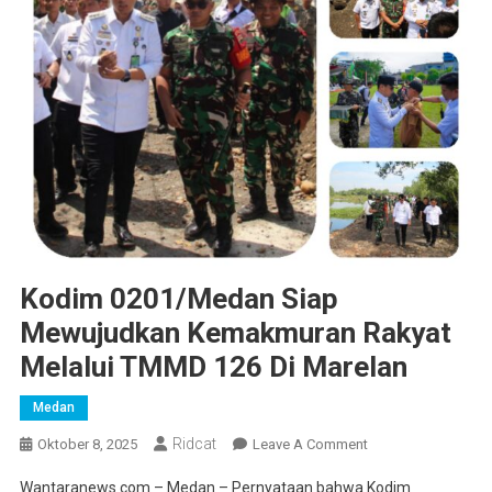
Kodim 0201/Medan Siap
Mewujudkan Kemakmuran Rakyat
Melalui TMMD 126 Di Marelan
Medan
Ridcat
On
Oktober 8, 2025
Leave A Comment
Kodim
Wantaranews com – Medan – Pernyataan bahwa Kodim