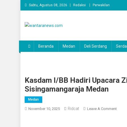
Skip
Sabtu, Agustus 08, 2026
Redaksi
Perwakilan
to
content
wantaranews.com
Beranda
Medan
Deli Serdang
Serda
Kasdam I/BB Hadiri Upacara Z
Sisingamangaraja Medan
Medan
Ridcat
On
November 10, 2025
Leave A Comment
Kasd
I/BB