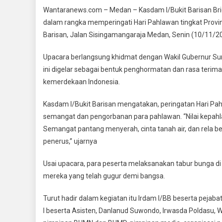
Hadiri
Wantaranews.com – Medan – Kasdam I/Bukit Barisan Brig
Upaca
dalam rangka memperingati Hari Pahlawan tingkat Prov
Ziarah
Barisan, Jalan Sisingamangaraja Medan, Senin (10/11/2
Nasio
Hari
Upacara berlangsung khidmat dengan Wakil Gubernur Sum
Pahla
ini digelar sebagai bentuk penghormatan dan rasa teri
Di
kemerdekaan Indonesia.
TMP
Sisin
Kasdam I/Bukit Barisan mengatakan, peringatan Hari 
Meda
semangat dan pengorbanan para pahlawan. “Nilai kepahl
Semangat pantang menyerah, cinta tanah air, dan rela b
penerus,” ujarnya
Usai upacara, para peserta melaksanakan tabur bunga d
mereka yang telah gugur demi bangsa.
Turut hadir dalam kegiatan itu Irdam I/BB beserta peja
I beserta Asisten, Danlanud Suwondo, Irwasda Poldasu, W