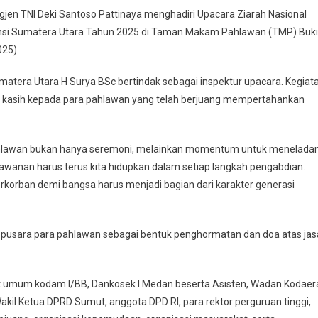
jen TNI Deki Santoso Pattinaya menghadiri Upacara Ziarah Nasional
ra
insi Sumatera Utara Tahun 2025 di Taman Makam Pahlawan (TMP) Buki
025).
nal
atera Utara H Surya BSc bertindak sebagai inspektur upacara. Kegiat
wan
ma kasih kepada para pahlawan yang telah berjuang mempertahankan
gamangaraja
Pahlawan bukan hanya seremoni, melainkan momentum untuk meneladan
n
awanan harus terus kita hidupkan dalam setiap langkah pengabdian.
erkorban demi bangsa harus menjadi bagian dari karakter generasi
i pusara para pahlawan sebagai bentuk penghormatan dan doa atas jas
bat umum kodam I/BB, Dankosek I Medan beserta Asisten, Wadan Kodaer
akil Ketua DPRD Sumut, anggota DPD RI, para rektor perguruan tinggi,