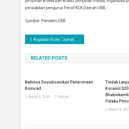
pimpinan BUMN dan BUMD, pimpinan media, organisasi pe
perwakilan pengurus Persit KCK Daerah I/BB.
Sumber: Pendam I/BB
Navigasi
Kegiatan Rutin “Jumat Berkah” oleh Bunda Indah, Majelis Taklim Halimah Dan Perempuan Indonesia Maju
pos
RELATED POSTS
Babinsa Sosialisasikan Penerimaan
Tindak Lanju
Komcad
Koramil 02
Bhabinkamt
Maret 5, 2026
Ridcat
Pelaku Pencu
Maret 4, 202