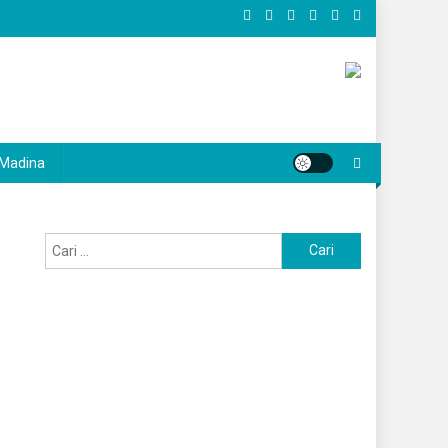
Madina
Cari
untuk: