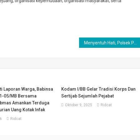
juang, organisasi kepemudaan, organisasi masyarakat, serta
Menyentuh Hati, Polsek Perbaungan Salurkan Bansos untuk Warga Sakit Menahun Atas Arahan Kapolres Serdang Bedagai AKBP Jhon Hery Rakutta Sitepu
ti Laporan Warga, Babinsa
Kodam I/BB Gelar Tradisi Korps Dan
01-05/MB Bersama
Sertijab Sejumlah Pejabat
ibmas Amankan Terduga
Oktober 9, 2025
Ridcat
rian Uang Kotak Infak
6
Ridcat