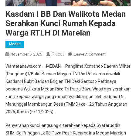
Kasdam I BB Dan Walikota Medan
Serahkan Kunci Rumah Kepada
Warga RTLH Di Marelan
Medan
Ridcat
On
November 6, 2025
Leave A Comment
Kasdam
Wantaranews.com – MEDAN – Panglima Komando Daerah Militer
I
(Pangdam) I/Bukit Barisan Mayjen TNI Rio Pebrianto diwakili
BB
Kasdam I Bukit Barisan Brigjen TNI Deki Santoso Pattinaya
Dan
bersama Walikota Medan Rico Tri Putra Bayu Waas menyerahkan
Walikota
Medan
kunci kepada warga yang rumahnya dibangun oleh Satgas TNI
Serahkan
Manunggal Membangun Desa (TMMD) ke-126 Tahun Anggaran
Kunci
2025, Kamis (6/11/2025).
Rumah
Kepada
Penyerahan kunci langsung diserahkan kepada Syafaruddin
Warga
SHM, Gg Pringgan Lk 08 Paya Pasir Kecamatna Medan Marelan