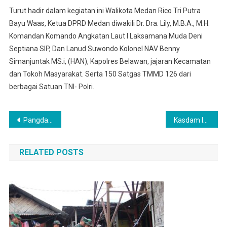
Turut hadir dalam kegiatan ini Walikota Medan Rico Tri Putra
Bayu Waas, Ketua DPRD Medan diwakili Dr. Dra. Lily, M.B.A., M.H.
Komandan Komando Angkatan Laut I Laksamana Muda Deni
Septiana SIP, Dan Lanud Suwondo Kolonel NAV Benny
Simanjuntak MS.i, (HAN), Kapolres Belawan, jajaran Kecamatan
dan Tokoh Masyarakat. Serta 150 Satgas TMMD 126 dari
berbagai Satuan TNI- Polri.
Navigasi
Pangdam I/BB Tutup TMMD ke-126: Sinergi TNI dan Rakyat Kunci Pemerataan Pembangunan
Kasdam I/BB Tutup TMMD ke-126: Sinergi TNI dan Rakyat Kunci Pemerataan Pembangunan
pos
RELATED POSTS